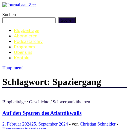
Zum
Inhalt
Journal aan Zee
Suchen
springen
Suchen
Blogbeiträge
Abonnieren
Podcastarchiv
Programm
Über uns
Kontakt
Hauptmenü
Schlagwort:
Spaziergang
Blogbeiträge
/
Geschichte
/
Schwerpunktthemen
Auf den Spuren des Atlantikwalls
2. Februar 2024
25. September 2024
-
von
Christian Schneider
-