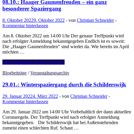
–
08.10.: Haager Gaumenfreuden – ein ganz
eine
besonderer Spaziergang
Hochburg
der
8. Oktober 2022
9. Oktober 2022
-
von
Christian Schneider
-
Spione?
Kommentar hinterlassen
–
Die
Am 8. Oktober 2022 um 14:00 Uhr Der genaue Treffpunkt wird
Veranstaltung
nach erfolgter Anmeldung bekanntgegeben Endlich ist es soweit:
ist
Die „Haager Gaumenfreuden“ sind wieder da. Wie bereits im April
ausgebucht.
möchten …
08.10.:
Den kompletten Beitrag aufrufen
Haager
Gaumenfreuden
Blogbeiträge
/
Veranstaltungsarchiv
–
ein
29.01.: Winterspaziergang durch die Schilderswijk
ganz
besonderer
29. Januar 2022
4. März 2022
-
von
Christian Schneider
-
Spaziergang
Kommentar hinterlassen
Am 29. Januar 2022 um 14:00 Uhr Vorbehaltlich der dann aktuellen
Coronaregeln. Der Treffpunkt wird nach erfolgter Anmeldung
bekanntgegeben. Die Schilderswijk hat bei Außenstehenden
zumeist einen schlechten Ruf. Schaut …