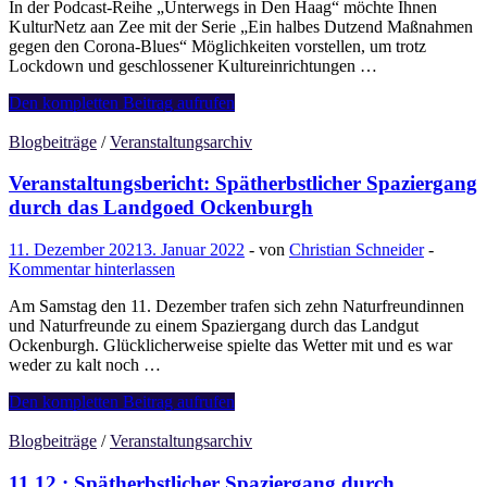
In der Podcast-Reihe „Unterwegs in Den Haag“ möchte Ihnen
KulturNetz aan Zee mit der Serie „Ein halbes Dutzend Maßnahmen
gegen den Corona-Blues“ Möglichkeiten vorstellen, um trotz
Lockdown und geschlossener Kultureinrichtungen …
Eine
Den kompletten Beitrag aufrufen
Runde
durch
Blogbeiträge
/
Veranstaltungsarchiv
den
Zuiderpark
Veranstaltungsbericht: Spätherbstlicher Spaziergang
durch das Landgoed Ockenburgh
11. Dezember 2021
3. Januar 2022
-
von
Christian Schneider
-
Kommentar hinterlassen
Am Samstag den 11. Dezember trafen sich zehn Naturfreundinnen
und Naturfreunde zu einem Spaziergang durch das Landgut
Ockenburgh. Glücklicherweise spielte das Wetter mit und es war
weder zu kalt noch …
Veranstaltungsbericht:
Den kompletten Beitrag aufrufen
Spätherbstlicher
Spaziergang
Blogbeiträge
/
Veranstaltungsarchiv
durch
das
11.12.: Spätherbstlicher Spaziergang durch