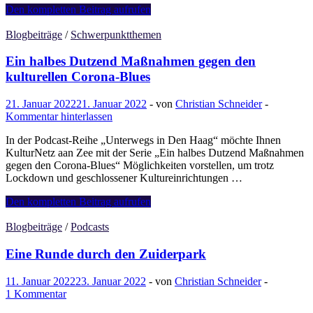
29.01.:
Den kompletten Beitrag aufrufen
Winterspaziergang
durch
Blogbeiträge
/
Schwerpunktthemen
die
Schilderswijk
Ein halbes Dutzend Maßnahmen gegen den
kulturellen Corona-Blues
21. Januar 2022
21. Januar 2022
-
von
Christian Schneider
-
Kommentar hinterlassen
In der Podcast-Reihe „Unterwegs in Den Haag“ möchte Ihnen
KulturNetz aan Zee mit der Serie „Ein halbes Dutzend Maßnahmen
gegen den Corona-Blues“ Möglichkeiten vorstellen, um trotz
Lockdown und geschlossener Kultureinrichtungen …
Ein
Den kompletten Beitrag aufrufen
halbes
Dutzend
Blogbeiträge
/
Podcasts
Maßnahmen
gegen
Eine Runde durch den Zuiderpark
den
kulturellen
11. Januar 2022
23. Januar 2022
-
von
Christian Schneider
-
Corona-
1 Kommentar
Blues