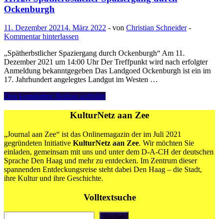
Landgoed
Ockenburgh
Ockenburgh
11. Dezember 2021
4. März 2022
-
von
Christian Schneider
-
Kommentar hinterlassen
„Spätherbstlicher Spaziergang durch Ockenburgh“ Am 11.
Dezember 2021 um 14:00 Uhr Der Treffpunkt wird nach erfolgter
Anmeldung bekanntgegeben Das Landgoed Ockenburgh ist ein im
17. Jahrhundert angelegtes Landgut im Westen …
11.12.:
Den kompletten Beitrag aufrufen
Spätherbstlicher
Spaziergang
KulturNetz aan Zee
durch
Ockenburgh
„Journal aan Zee“ ist das Onlinemagazin der im Juli 2021
gegründeten Initiative
KulturNetz aan Zee
. Wir möchten Sie
einladen, gemeinsam mit uns und unter dem D-A-CH der deutschen
Sprache Den Haag und mehr zu entdecken. Im Zentrum dieser
spannenden Entdeckungsreise steht dabei Den Haag – die Stadt,
ihre Kultur und ihre Geschichte.
Volltextsuche
Suchen
Suchen