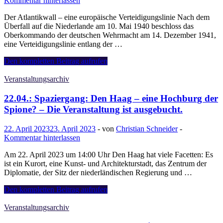
Kommentar hinterlassen
Der Atlantikwall – eine europäische Verteidigungslinie Nach dem
Überfall auf die Niederlande am 10. Mai 1940 beschloss das
Oberkommando der deutschen Wehrmacht am 14. Dezember 1941,
eine Verteidigungslinie entlang der …
Auf
Den kompletten Beitrag aufrufen
den
Spuren
Veranstaltungsarchiv
des
Atlantikwalls
22.04.: Spaziergang: Den Haag – eine Hochburg der
Spione? – Die Veranstaltung ist ausgebucht.
22. April 2023
23. April 2023
-
von
Christian Schneider
-
Kommentar hinterlassen
Am 22. April 2023 um 14:00 Uhr Den Haag hat viele Facetten: Es
ist ein Kurort, eine Kunst- und Architekturstadt, das Zentrum der
Diplomatie, der Sitz der niederländischen Regierung und …
22.04.:
Den kompletten Beitrag aufrufen
Spaziergang:
Den
Veranstaltungsarchiv
Haag