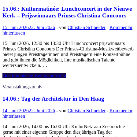
Zeitreise
durch
15.06.: Kulturmatinée: Lunchconcert in der Nieuwe
den
Kerk – Prijswinnaars Prinses Christina Concours
Haagse
Bos“
15. Juni 2026
22. Juni 2026
-
von
Christian Schneider
-
Kommentar
(Staatsbosbeheer)
hinterlassen
15. Juni 2026, 12:30 bis 13:30 Uhr Lunchconcert prijswinnaars
Prinses Christina Concours Der Prinses-Christina-Musikwettbewerb
bietet jungen Preisträgerinnen und Preisträgern eine Konzertbühne
und gibt ihnen die Möglichkeit, ihre musikalischen Talente
weiterzuentwickeln. …
15.06.:
Den kompletten Beitrag aufrufen
Kulturmatinée:
Lunchconcert
Veranstaltungsarchiv
in
der
14.06.: Tag der Architektur in Den Haag
Nieuwe
Kerk
14. Juni 2026
22. Juni 2026
-
von
Christian Schneider
-
Kommentar
–
hinterlassen
Prijswinnaars
Prinses
14. Juni 2026, 14:00 bis 16:00 Uhr KulturNetz aan Zee möchte
Christina
gerne mit einer eigenen Gruppe den diesjährigen Tag der
Concours