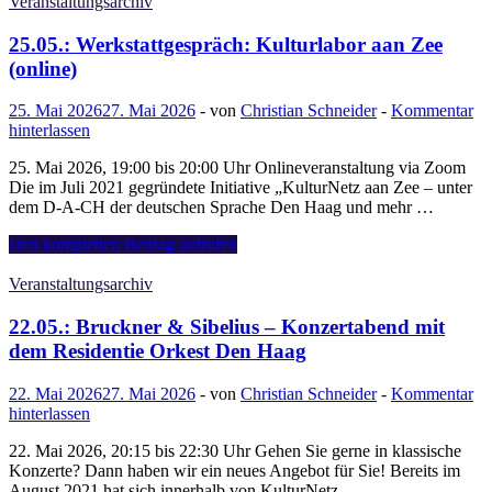
in
Veranstaltungsarchiv
Den
Haag:
25.05.: Werkstattgespräch: Kulturlabor aan Zee
HOOGTIJ#85
(online)
25. Mai 2026
27. Mai 2026
-
von
Christian Schneider
-
Kommentar
hinterlassen
25. Mai 2026, 19:00 bis 20:00 Uhr Onlineveranstaltung via Zoom
Die im Juli 2021 gegründete Initiative „KulturNetz aan Zee – unter
dem D-A-CH der deutschen Sprache Den Haag und mehr …
25.05.:
Den kompletten Beitrag aufrufen
Werkstattgespräch:
Kulturlabor
Veranstaltungsarchiv
aan
Zee
22.05.: Bruckner & Sibelius – Konzertabend mit
(online)
dem Residentie Orkest Den Haag
22. Mai 2026
27. Mai 2026
-
von
Christian Schneider
-
Kommentar
hinterlassen
22. Mai 2026, 20:15 bis 22:30 Uhr Gehen Sie gerne in klassische
Konzerte? Dann haben wir ein neues Angebot für Sie! Bereits im
August 2021 hat sich innerhalb von KulturNetz …