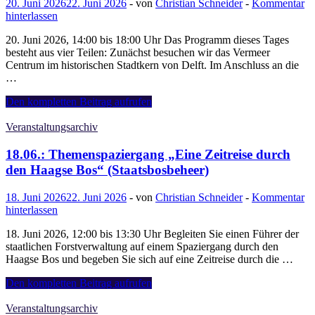
20. Juni 2026
22. Juni 2026
-
von
Christian Schneider
-
Kommentar
hinterlassen
20. Juni 2026, 14:00 bis 18:00 Uhr Das Programm dieses Tages
besteht aus vier Teilen: Zunächst besuchen wir das Vermeer
Centrum im historischen Stadtkern von Delft. Im Anschluss an die
…
20.06.:
Den kompletten Beitrag aufrufen
FREUNDESKREIS
EXKLUSIV:
Veranstaltungsarchiv
Ein
Tag
18.06.: Themenspaziergang „Eine Zeitreise durch
auf
den Haagse Bos“ (Staatsbosbeheer)
den
Spuren
18. Juni 2026
22. Juni 2026
-
von
Christian Schneider
-
Kommentar
von
hinterlassen
Johannes
Vermeer
18. Juni 2026, 12:00 bis 13:30 Uhr Begleiten Sie einen Führer der
in
staatlichen Forstverwaltung auf einem Spaziergang durch den
Delft
Haagse Bos und begeben Sie sich auf eine Zeitreise durch die …
18.06.:
Den kompletten Beitrag aufrufen
Themenspaziergang
„Eine
Veranstaltungsarchiv