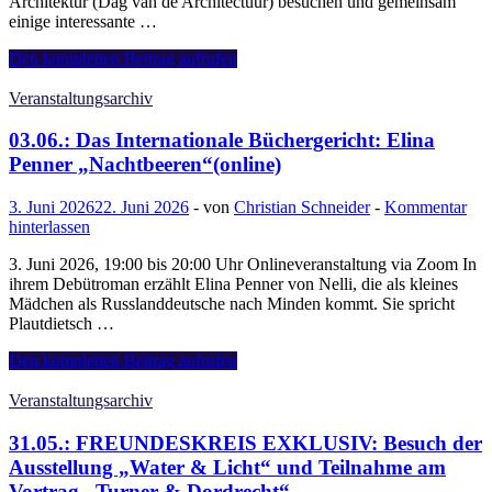
Architektur (Dag van de Architectuur) besuchen und gemeinsam
einige interessante …
14.06.:
Den kompletten Beitrag aufrufen
Tag
der
Veranstaltungsarchiv
Architektur
in
03.06.: Das Internationale Büchergericht: Elina
Den
Penner „Nachtbeeren“(online)
Haag
3. Juni 2026
22. Juni 2026
-
von
Christian Schneider
-
Kommentar
hinterlassen
3. Juni 2026, 19:00 bis 20:00 Uhr Onlineveranstaltung via Zoom In
ihrem Debütroman erzählt Elina Penner von Nelli, die als kleines
Mädchen als Russlanddeutsche nach Minden kommt. Sie spricht
Plautdietsch …
03.06.:
Den kompletten Beitrag aufrufen
Das
Internationale
Veranstaltungsarchiv
Büchergericht:
Elina
31.05.: FREUNDESKREIS EXKLUSIV: Besuch der
Penner
Ausstellung „Water & Licht“ und Teilnahme am
„Nachtbeeren“(online)
Vortrag „Turner & Dordrecht“