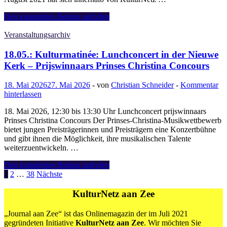
22.05.:
Den kompletten Beitrag aufrufen
Bruckner
&
Veranstaltungsarchiv
Sibelius
–
18.05.: Kulturmatinée: Lunchconcert in der Nieuwe
Konzertabend
Kerk – Prijswinnaars Prinses Christina Concours
mit
dem
18. Mai 2026
27. Mai 2026
-
von
Christian Schneider
-
Kommentar
Residentie
hinterlassen
Orkest
Den
18. Mai 2026, 12:30 bis 13:30 Uhr Lunchconcert prijswinnaars
Haag
Prinses Christina Concours Der Prinses-Christina-Musikwettbewerb
bietet jungen Preisträgerinnen und Preisträgern eine Konzertbühne
und gibt ihnen die Möglichkeit, ihre musikalischen Talente
weiterzuentwickeln. …
18.05.:
Den kompletten Beitrag aufrufen
Kulturmatinée:
Seitennummerierung
1
2
…
38
Nächste
Lunchconcert
der
in
KulturNetz aan Zee
der
Beiträge
Nieuwe
„Journal aan Zee“ ist das Onlinemagazin der im Juli 2021
Kerk
gegründeten Initiative
KulturNetz aan Zee
. Wir möchten Sie