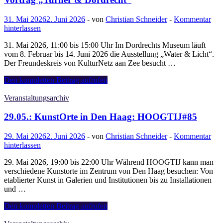
31. Mai 2026
2. Juni 2026
-
von
Christian Schneider
-
Kommentar
hinterlassen
31. Mai 2026, 11:00 bis 15:00 Uhr Im Dordrechts Museum läuft
vom 8. Februar bis 14. Juni 2026 die Ausstellung „Water & Licht“.
Der Freundeskreis von KulturNetz aan Zee besucht …
31.05.:
Den kompletten Beitrag aufrufen
FREUNDESKREIS
EXKLUSIV:
Veranstaltungsarchiv
Besuch
der
29.05.: KunstOrte in Den Haag: HOOGTIJ#85
Ausstellung
„Water
29. Mai 2026
2. Juni 2026
-
von
Christian Schneider
-
Kommentar
&
hinterlassen
Licht“
und
29. Mai 2026, 19:00 bis 22:00 Uhr Während HOOGTIJ kann man
Teilnahme
verschiedene Kunstorte im Zentrum von Den Haag besuchen: Von
am
etablierter Kunst in Galerien und Institutionen bis zu Installationen
Vortrag
und …
„Turner
&
29.05.:
Den kompletten Beitrag aufrufen
Dordrecht“
KunstOrte