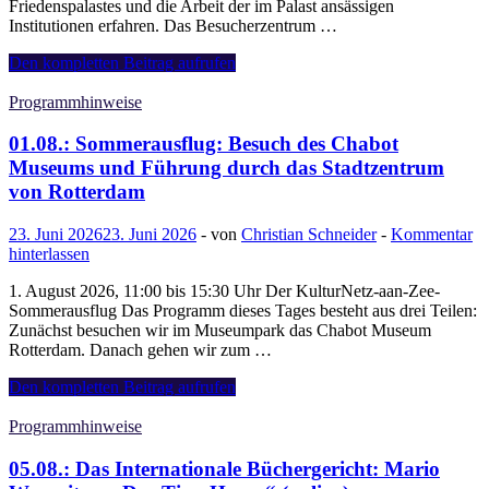
Friedenspalastes und die Arbeit der im Palast ansässigen
Institutionen erfahren. Das Besucherzentrum …
16.07.:
Den kompletten Beitrag aufrufen
Kulturmatinée:
Das
Programmhinweise
Besucherzentrum
des
01.08.: Sommerausflug: Besuch des Chabot
Friedenspalastes
Museums und Führung durch das Stadtzentrum
Den
von Rotterdam
Haag
23. Juni 2026
23. Juni 2026
-
von
Christian Schneider
-
Kommentar
hinterlassen
1. August 2026, 11:00 bis 15:30 Uhr Der KulturNetz-aan-Zee-
Sommerausflug Das Programm dieses Tages besteht aus drei Teilen:
Zunächst besuchen wir im Museumpark das Chabot Museum
Rotterdam. Danach gehen wir zum …
01.08.:
Den kompletten Beitrag aufrufen
Sommerausflug:
Besuch
Programmhinweise
des
Chabot
05.08.: Das Internationale Büchergericht: Mario
Museums