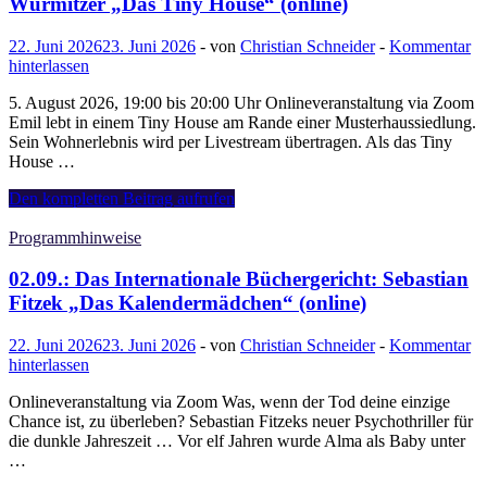
Wurmitzer „Das Tiny House“ (online)
und
Führung
22. Juni 2026
23. Juni 2026
-
von
Christian Schneider
-
Kommentar
durch
hinterlassen
das
Stadtzentrum
5. August 2026, 19:00 bis 20:00 Uhr Onlineveranstaltung via Zoom
von
Emil lebt in einem Tiny House am Rande einer Musterhaussiedlung.
Rotterdam
Sein Wohnerlebnis wird per Livestream übertragen. Als das Tiny
House …
05.08.:
Den kompletten Beitrag aufrufen
Das
Internationale
Programmhinweise
Büchergericht:
Mario
02.09.: Das Internationale Büchergericht: Sebastian
Wurmitzer
Fitzek „Das Kalendermädchen“ (online)
„Das
Tiny
22. Juni 2026
23. Juni 2026
-
von
Christian Schneider
-
Kommentar
House“
hinterlassen
(online)
Onlineveranstaltung via Zoom Was, wenn der Tod deine einzige
Chance ist, zu überleben? Sebastian Fitzeks neuer Psychothriller für
die dunkle Jahreszeit … Vor elf Jahren wurde Alma als Baby unter
…