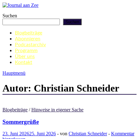
Zum
Inhalt
Journal aan Zee
Suchen
springen
Suchen
Blogbeiträge
Abonnieren
Podcastarchiv
Programm
Über uns
Kontakt
Hauptmenü
Autor:
Christian Schneider
Blogbeiträge
/
Hinweise in eigener Sache
Sommergrüße
23. Juni 2026
25. Juni 2026
-
von
Christian Schneider
-
Kommentar