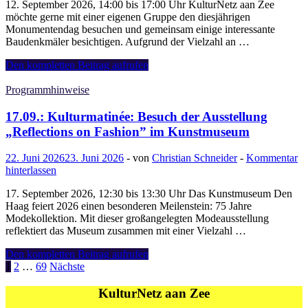
12. September 2026, 14:00 bis 17:00 Uhr KulturNetz aan Zee
Den
möchte gerne mit einer eigenen Gruppe den diesjährigen
Haag
Monumentendag besuchen und gemeinsam einige interessante
Baudenkmäler besichtigen. Aufgrund der Vielzahl an …
12.09.:
Den kompletten Beitrag aufrufen
KulturNetz
aan
Programmhinweise
Zee
auf
17.09.: Kulturmatinée: Besuch der Ausstellung
dem
„Reflections on Fashion” im Kunstmuseum
Open
Monumentendag
22. Juni 2026
23. Juni 2026
-
von
Christian Schneider
-
Kommentar
2026
hinterlassen
in
Delft
17. September 2026, 12:30 bis 13:30 Uhr Das Kunstmuseum Den
Haag feiert 2026 einen besonderen Meilenstein: 75 Jahre
Modekollektion. Mit dieser großangelegten Modeausstellung
reflektiert das Museum zusammen mit einer Vielzahl …
17.09.:
Den kompletten Beitrag aufrufen
Kulturmatinée:
Seitennummerierung
1
2
…
69
Nächste
Besuch
der
der
KulturNetz aan Zee
Ausstellung
Beiträge