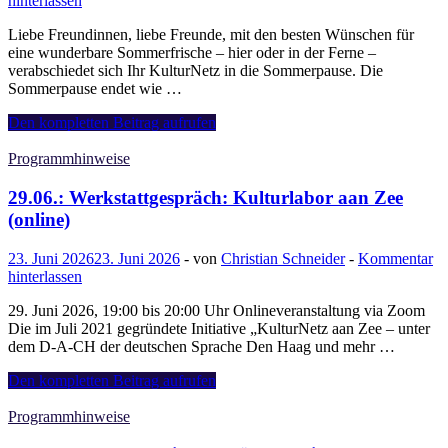
hinterlassen
Liebe Freundinnen, liebe Freunde, mit den besten Wünschen für
eine wunderbare Sommerfrische – hier oder in der Ferne –
verabschiedet sich Ihr KulturNetz in die Sommerpause. Die
Sommerpause endet wie …
Sommergrüße
Den kompletten Beitrag aufrufen
Programmhinweise
29.06.: Werkstattgespräch: Kulturlabor aan Zee
(online)
23. Juni 2026
23. Juni 2026
-
von
Christian Schneider
-
Kommentar
hinterlassen
29. Juni 2026, 19:00 bis 20:00 Uhr Onlineveranstaltung via Zoom
Die im Juli 2021 gegründete Initiative „KulturNetz aan Zee – unter
dem D-A-CH der deutschen Sprache Den Haag und mehr …
29.06.:
Den kompletten Beitrag aufrufen
Werkstattgespräch:
Kulturlabor
Programmhinweise
aan