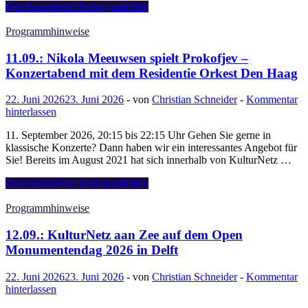
02.09.:
Den kompletten Beitrag aufrufen
Das
Internationale
Programmhinweise
Büchergericht:
Sebastian
11.09.: Nikola Meeuwsen spielt Prokofjev –
Fitzek
Konzertabend mit dem Residentie Orkest Den Haag
„Das
Kalendermädchen“
22. Juni 2026
23. Juni 2026
-
von
Christian Schneider
-
Kommentar
(online)
hinterlassen
11. September 2026, 20:15 bis 22:15 Uhr Gehen Sie gerne in
klassische Konzerte? Dann haben wir ein interessantes Angebot für
Sie! Bereits im August 2021 hat sich innerhalb von KulturNetz …
11.09.:
Den kompletten Beitrag aufrufen
Nikola
Meeuwsen
Programmhinweise
spielt
Prokofjev
12.09.: KulturNetz aan Zee auf dem Open
–
Monumentendag 2026 in Delft
Konzertabend
mit
22. Juni 2026
23. Juni 2026
-
von
Christian Schneider
-
Kommentar
dem
hinterlassen
Residentie
Orkest