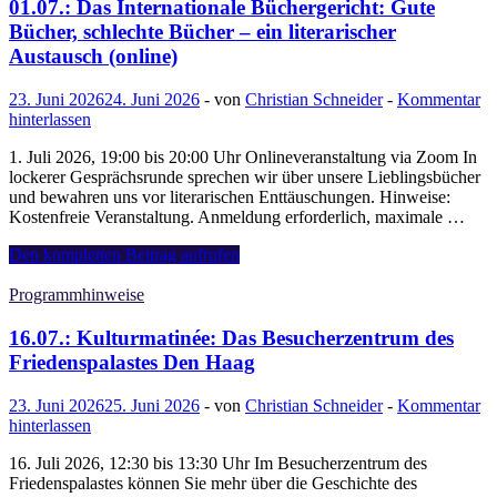
Zee
01.07.: Das Internationale Büchergericht: Gute
(online)
Bücher, schlechte Bücher – ein literarischer
Austausch (online)
23. Juni 2026
24. Juni 2026
-
von
Christian Schneider
-
Kommentar
hinterlassen
1. Juli 2026, 19:00 bis 20:00 Uhr Onlineveranstaltung via Zoom In
lockerer Gesprächsrunde sprechen wir über unsere Lieblingsbücher
und bewahren uns vor literarischen Enttäuschungen. Hinweise:
Kostenfreie Veranstaltung. Anmeldung erforderlich, maximale …
01.07.:
Den kompletten Beitrag aufrufen
Das
Internationale
Programmhinweise
Büchergericht:
Gute
16.07.: Kulturmatinée: Das Besucherzentrum des
Bücher,
Friedenspalastes Den Haag
schlechte
Bücher
23. Juni 2026
25. Juni 2026
-
von
Christian Schneider
-
Kommentar
–
hinterlassen
ein
literarischer
16. Juli 2026, 12:30 bis 13:30 Uhr Im Besucherzentrum des
Austausch
Friedenspalastes können Sie mehr über die Geschichte des
(online)