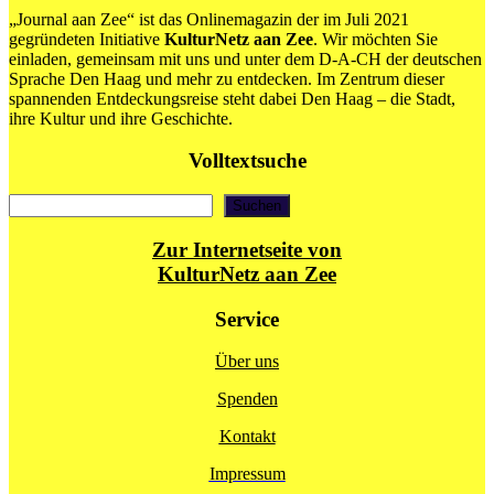
„Reflections
„Journal aan Zee“ ist das Onlinemagazin der im Juli 2021
on
gegründeten Initiative
KulturNetz aan Zee
. Wir möchten Sie
Fashion”
einladen, gemeinsam mit uns und unter dem D-A-CH der deutschen
im
Sprache Den Haag und mehr zu entdecken. Im Zentrum dieser
Kunstmuseum
spannenden Entdeckungsreise steht dabei Den Haag – die Stadt,
ihre Kultur und ihre Geschichte.
Volltextsuche
Suchen
Suchen
Zur Internetseite von
KulturNetz aan Zee
Service
Über uns
Spenden
Kontakt
Impressum