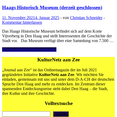
zur
Gründung
Haags Historisch Museum (derzeit geschlossen)
eines
Museums
11. November 2021
4. Januar 2025
-
von
Christian Schneider
-
für
Kommentar hinterlassen
Moderne
Kunst
Das Haags Historische Museum befindet sich auf dem Korte
Vijverberg in Den Haag und stellt Interessenten die Geschichte der
Stadt vor. Das Museum verfügt über eine Sammlung von 7.500 …
Haags
Den kompletten Beitrag aufrufen
Historisch
Museum
KulturNetz aan Zee
(derzeit
geschlossen)
„Journal aan Zee“ ist das Onlinemagazin der im Juli 2021
gegründeten Initiative
KulturNetz aan Zee
. Wir möchten Sie
einladen, gemeinsam mit uns und unter dem D-A-CH der deutschen
Sprache Den Haag und mehr zu entdecken. Im Zentrum dieser
spannenden Entdeckungsreise steht dabei Den Haag – die Stadt,
ihre Kultur und ihre Geschichte.
Volltextsuche
Suchen
Suchen