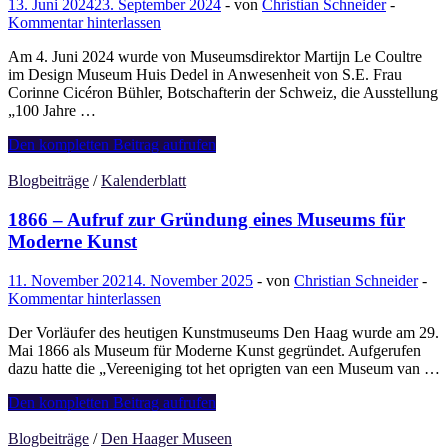
13. Juni 2024
23. September 2024
-
von
Christian Schneider
-
Kommentar hinterlassen
Am 4. Juni 2024 wurde von Museumsdirektor Martijn Le Coultre
im Design Museum Huis Dedel in Anwesenheit von S.E. Frau
Corinne Cicéron Bühler, Botschafterin der Schweiz, die Ausstellung
„100 Jahre …
Design
Den kompletten Beitrag aufrufen
Museum
Huis
Blogbeiträge
/
Kalenderblatt
Dedel
„100
1866 – Aufruf zur Gründung eines Museums für
Jahre
Moderne Kunst
Schweizer
Plakate“
11. November 2021
4. November 2025
-
von
Christian Schneider
-
Kommentar hinterlassen
Der Vorläufer des heutigen Kunstmuseums Den Haag wurde am 29.
Mai 1866 als Museum für Moderne Kunst gegründet. Aufgerufen
dazu hatte die „Vereeniging tot het oprigten van een Museum van …
1866
Den kompletten Beitrag aufrufen
–
Aufruf
Blogbeiträge
/
Den Haager Museen