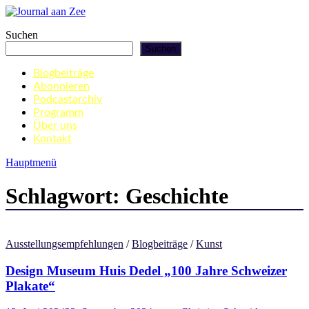
Zum
Inhalt
Journal aan Zee
Suchen
springen
Suchen
Blogbeiträge
Abonnieren
Podcastarchiv
Programm
Über uns
Kontakt
Hauptmenü
Schlagwort:
Geschichte
Ausstellungsempfehlungen
/
Blogbeiträge
/
Kunst
Design Museum Huis Dedel „100 Jahre Schweizer
Plakate“