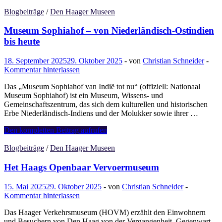
Informationszentrum
des
Blogbeiträge
/
Den Haager Museen
Friedenspalastes
Museum Sophiahof – von Niederländisch-Ostindien
bis heute
18. September 2025
29. Oktober 2025
-
von
Christian Schneider
-
Kommentar hinterlassen
Das „Museum Sophiahof van Indië tot nu“ (offiziell: Nationaal
Museum Sophiahof) ist ein Museum, Wissens- und
Gemeinschaftszentrum, das sich dem kulturellen und historischen
Erbe Niederländisch-Indiens und der Molukker sowie ihrer …
Museum
Den kompletten Beitrag aufrufen
Sophiahof
–
Blogbeiträge
/
Den Haager Museen
von
Niederländisch-
Het Haags Openbaar Vervoermuseum
Ostindien
bis
15. Mai 2025
29. Oktober 2025
-
von
Christian Schneider
-
heute
Kommentar hinterlassen
Das Haager Verkehrsmuseum (HOVM) erzählt den Einwohnern
und Besuchern von Den Haag von der Vergangenheit, Gegenwart