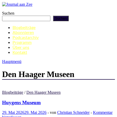
Zum
Inhalt
Journal aan Zee
Suchen
springen
Suchen
Blogbeiträge
Abonnieren
Podcastarchiv
Programm
Über uns
Kontakt
Hauptmenü
Den Haager Museen
Blogbeiträge
/
Den Haager Museen
Huygens Museum
29. Mai 2026
29. Mai 2026
-
von
Christian Schneider
-
Kommentar