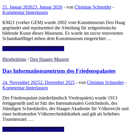
21. Januar 2026
23. Januar 2026
-
von
Christian Schneider
-
Kommentar hinterlassen
KM21 (vorher GEM) wurde 2002 vom Kunstmuseum Den Haag
gegründet und repräsentiert die Abteilung für zeitgenössische
bildende Kunst dieses Museums. Es wurde im zuvor renovierten
Schamhartflügel neben dem Kunstmuseum eingerichtet …
KM21
Den kompletten Beitrag aufrufen
–
Museum
Blogbeiträge
/
Den Haager Museen
voor
hedendaagse
Das Informationszentrum des Friedenspalastes
kunst
24. November 2025
2. Dezember 2025
-
von
Christian Schneider
-
Kommentar hinterlassen
Der Friedenspalast (niederländisch Vredespaleis) wurde 1913
fertiggestellt und ist Sitz des Internationalen Gerichtshofs, des
Ständigen Schiedshofes, der Haager Akademie für Völkerrecht und
einer bedeutenden Völkerrechtsbibliothek und gilt als beliebtes
Touristenziel. …
Das
Den kompletten Beitrag aufrufen