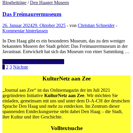
van
Blogbeiträge
/
Den Haager Museen
Schilderijen
Mauritshuis
Das Freimaurermuseum
26. Januar 2024
29. Oktober 2025
-
von
Christian Schneider
-
Kommentar hinterlassen
In Den Haag gibt es ein besonderes Museum, das zu den weniger
bekannten Museen der Stadt gehört: Das Freimaurermuseum in der
Javastraat. Entwickelt hat sich das Museum von einer Sammlung …
Das
Den kompletten Beitrag aufrufen
Freimaurermuseum
Seitennummerierung
1
2
3
Nächste
der
KulturNetz aan Zee
Beiträge
„Journal aan Zee“ ist das Onlinemagazin der im Juli 2021
gegründeten Initiative
KulturNetz aan Zee
. Wir möchten Sie
einladen, gemeinsam mit uns und unter dem D-A-CH der deutschen
Sprache Den Haag und mehr zu entdecken. Im Zentrum dieser
spannenden Entdeckungsreise steht dabei Den Haag – die Stadt,
ihre Kultur und ihre Geschichte.
Volltextsuche