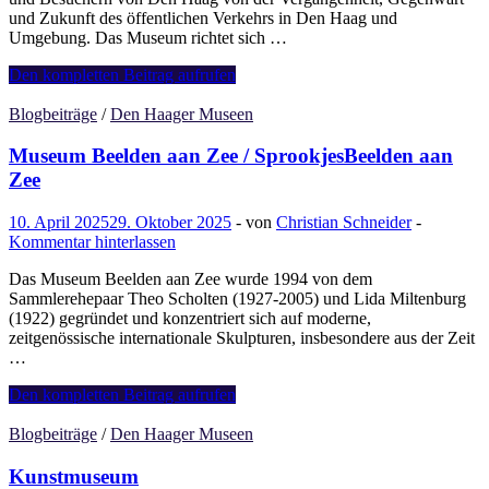
und Zukunft des öffentlichen Verkehrs in Den Haag und
Umgebung. Das Museum richtet sich …
Het
Den kompletten Beitrag aufrufen
Haags
Openbaar
Blogbeiträge
/
Den Haager Museen
Vervoermuseum
Museum Beelden aan Zee / SprookjesBeelden aan
Zee
10. April 2025
29. Oktober 2025
-
von
Christian Schneider
-
Kommentar hinterlassen
Das Museum Beelden aan Zee wurde 1994 von dem
Sammlerehepaar Theo Scholten (1927-2005) und Lida Miltenburg
(1922) gegründet und konzentriert sich auf moderne,
zeitgenössische internationale Skulpturen, insbesondere aus der Zeit
…
Museum
Den kompletten Beitrag aufrufen
Beelden
aan
Blogbeiträge
/
Den Haager Museen
Zee
/
Kunstmuseum