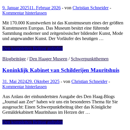
SprookjesBeelden
aan
9. Januar 2025
11. Februar 2026
-
von
Christian Schneider
-
Zee
Kommentar hinterlassen
Mit 170.000 Kunstwerken ist das Kunstmuseum eines der größten
Kunstmuseen Europas. Das Museum besitzt eine führende
Sammlung moderner und zeitgenössischer bildender Kunst, Mode
und angewandter Kunst. Der Vorläufer des heutigen …
Kunstmuseum
Den kompletten Beitrag aufrufen
Blogbeiträge
/
Den Haager Museen
/
Schwerpunktthemen
Koninklijk Kabinet van Schilderijen Mauritshuis
31. Mai 2024
29. Oktober 2025
-
von
Christian Schneider
-
Kommentar hinterlassen
Aus Anlass der einhundertsten Ausgabe des Den Haag-Blogs
„Journal aan Zee“ haben wir uns ein besonderes Thema für Sie
ausgesucht: Einen Schwerpunktbeitrag über das Königliche
Gemäldekabinett Mauritshaus im Herzen der …
Koninklijk
Den kompletten Beitrag aufrufen
Kabinet