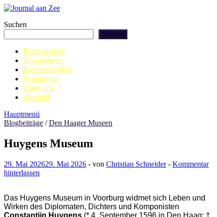
Zum
Inhalt
Journal aan Zee
Suchen
springen
Suchen
Blogbeiträge
Abonnieren
Podcastarchiv
Programm
Über uns
Kontakt
Hauptmenü
Blogbeiträge
/
Den Haager Museen
Huygens Museum
29. Mai 2026
29. Mai 2026
-
von
Christian Schneider
-
Kommentar
hinterlassen
Das Huygens Museum in Voorburg widmet sich Leben und
Wirken des Diplomaten, Dichters und Komponisten
Constantijn Huygens
(* 4. September 1596 in Den Haag; †