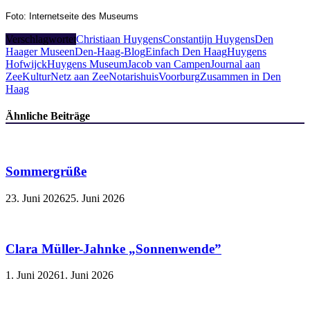
Foto: Internetseite des Museums
Verschlagwortet
Christiaan Huygens
Constantijn Huygens
Den
Haager Museen
Den-Haag-Blog
Einfach Den Haag
Huygens
Hofwijck
Huygens Museum
Jacob van Campen
Journal aan
Zee
KulturNetz aan Zee
Notarishuis
Voorburg
Zusammen in Den
Haag
Ähnliche Beiträge
Sommergrüße
23. Juni 2026
25. Juni 2026
Clara Müller-Jahnke „Sonnenwende”
1. Juni 2026
1. Juni 2026