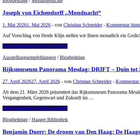
van
Blogbeiträge
/
Monatsgedichte
Oranje
unterzeichnet
Joseph von Eichendorff „Mondnacht“
die
Akte
1. Mai 2026
1. Mai 2026
-
von
Christian Schneider
-
Kommentar hinte
van
Redemptie
Auf Vorschlag von Heide Klijn stellen wir Ihnen monatlich ein Gedi
zum
Schutz
Joseph
Den kompletten Beitrag aufrufen
des
von
Haagse
Eichendorff
Ausstellungsempfehlungen
/
Blogbeiträge
Bos
„Mondnacht“
Rijksmuseum Panorama Mesdag: DRIFT – Duin tot
27. April 2026
27. April 2026
-
von
Christian Schneider
-
Kommentar h
Ab dem 21. März 2026 präsentiert das Rijksmuseum Panorama Mesdag 
Vergangenheit, Gegenwart und Zukunft im …
Rijksmuseum
Den kompletten Beitrag aufrufen
Panorama
Mesdag:
Blogbeiträge
/
Haager Bibliothek
DRIFT
–
Benjamin Duerr: De droom van Den Haag: De Haagse v
Duin