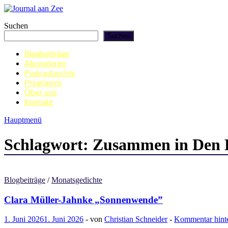
Zum
Inhalt
Journal aan Zee
Suchen
springen
Suchen
Blogbeiträge
Abonnieren
Podcastarchiv
Programm
Über uns
Kontakt
Hauptmenü
Schlagwort:
Zusammen in Den 
Blogbeiträge
/
Monatsgedichte
Clara Müller-Jahnke „Sonnenwende”
1. Juni 2026
1. Juni 2026
-
von
Christian Schneider
-
Kommentar hinte