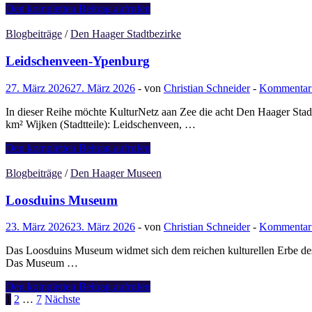
Rainer
Den kompletten Beitrag aufrufen
Maria
Rilke
Blogbeiträge
/
Den Haager Stadtbezirke
„Aus
einem
Leidschenveen-Ypenburg
April“
27. März 2026
27. März 2026
-
von
Christian Schneider
-
Kommentar 
In dieser Reihe möchte KulturNetz aan Zee die acht Den Haager Stadt
km² Wijken (Stadtteile): Leidschenveen, …
Leidschenveen-
Den kompletten Beitrag aufrufen
Ypenburg
Blogbeiträge
/
Den Haager Museen
Loosduins Museum
23. März 2026
23. März 2026
-
von
Christian Schneider
-
Kommentar 
Das Loosduins Museum widmet sich dem reichen kulturellen Erbe des S
Das Museum …
Loosduins
Den kompletten Beitrag aufrufen
Museum
Seitennummerierung
1
2
…
7
Nächste