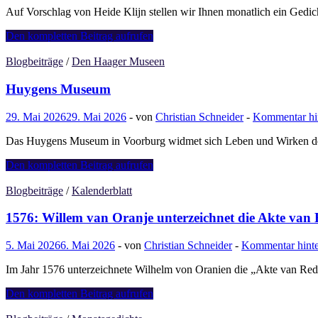
Auf Vorschlag von Heide Klijn stellen wir Ihnen monatlich ein Gedi
Clara
Den kompletten Beitrag aufrufen
Müller-
Jahnke
Blogbeiträge
/
Den Haager Museen
„Sonnenwende”
Huygens Museum
29. Mai 2026
29. Mai 2026
-
von
Christian Schneider
-
Kommentar hin
Das Huygens Museum in Voorburg widmet sich Leben und Wirken des
Huygens
Den kompletten Beitrag aufrufen
Museum
Blogbeiträge
/
Kalenderblatt
1576: Willem van Oranje unterzeichnet die Akte van
5. Mai 2026
6. Mai 2026
-
von
Christian Schneider
-
Kommentar hinte
Im Jahr 1576 unterzeichnete Wilhelm von Oranien die „Akte van Red
1576:
Den kompletten Beitrag aufrufen
Willem