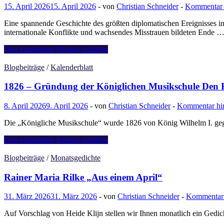
tot
15. April 2026
15. April 2026
-
von
Christian Schneider
-
Kommentar h
Doggersbank
Eine spannende Geschichte des größten diplomatischen Ereignisses i
internationale Konflikte und wachsendes Misstrauen bildeten Ende 
Benjamin
Den kompletten Beitrag aufrufen
Duerr:
De
Blogbeiträge
/
Kalenderblatt
droom
van
1826 – Gründung der Königlichen Musikschule Den
Den
Haag:
8. April 2026
9. April 2026
-
von
Christian Schneider
-
Kommentar hin
De
Haagse
Die „Königliche Musikschule“ wurde 1826 von König Wilhelm I. gegr
vredesconferenties
en
1826
Den kompletten Beitrag aufrufen
het
–
ontstaan
Gründung
Blogbeiträge
/
Monatsgedichte
van
der
een
Königlichen
Rainer Maria Rilke „Aus einem April“
nieuwe
Musikschule
wereldorde
Den
31. März 2026
31. März 2026
-
von
Christian Schneider
-
Kommentar 
Haag
Auf Vorschlag von Heide Klijn stellen wir Ihnen monatlich ein Gedic