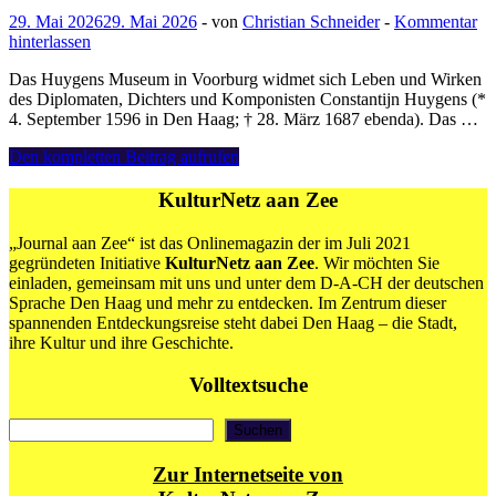
29. Mai 2026
29. Mai 2026
-
von
Christian Schneider
-
Kommentar
hinterlassen
Das Huygens Museum in Voorburg widmet sich Leben und Wirken
des Diplomaten, Dichters und Komponisten Constantijn Huygens (*
4. September 1596 in Den Haag; † 28. März 1687 ebenda). Das …
Huygens
Den kompletten Beitrag aufrufen
Museum
KulturNetz aan Zee
„Journal aan Zee“ ist das Onlinemagazin der im Juli 2021
gegründeten Initiative
KulturNetz aan Zee
. Wir möchten Sie
einladen, gemeinsam mit uns und unter dem D-A-CH der deutschen
Sprache Den Haag und mehr zu entdecken. Im Zentrum dieser
spannenden Entdeckungsreise steht dabei Den Haag – die Stadt,
ihre Kultur und ihre Geschichte.
Volltextsuche
Suchen
Suchen
Zur Internetseite von