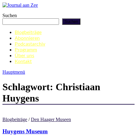
Zum
Inhalt
Journal aan Zee
Suchen
springen
Suchen
Blogbeiträge
Abonnieren
Podcastarchiv
Programm
Über uns
Kontakt
Hauptmenü
Schlagwort:
Christiaan
Huygens
Blogbeiträge
/
Den Haager Museen
Huygens Museum