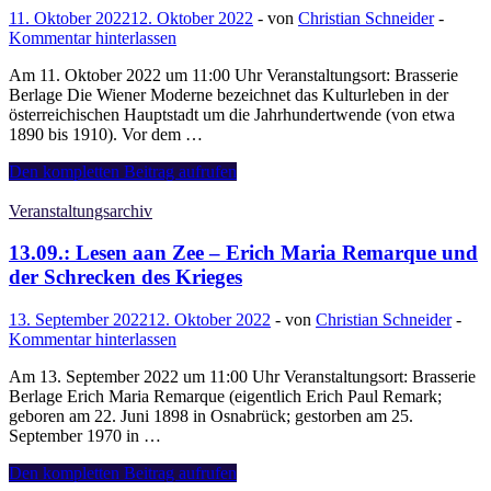
Zauberkünstlerin«
11. Oktober 2022
12. Oktober 2022
-
von
Christian Schneider
-
Judith
Kommentar hinterlassen
Hermann
Am 11. Oktober 2022 um 11:00 Uhr Veranstaltungsort: Brasserie
Berlage Die Wiener Moderne bezeichnet das Kulturleben in der
österreichischen Hauptstadt um die Jahrhundertwende (von etwa
1890 bis 1910). Vor dem …
11.10.:
Den kompletten Beitrag aufrufen
Lesen
aan
Veranstaltungsarchiv
Zee
–
13.09.: Lesen aan Zee – Erich Maria Remarque und
Die
der Schrecken des Krieges
Wiener
Moderne
13. September 2022
12. Oktober 2022
-
von
Christian Schneider
-
–
Kommentar hinterlassen
Kaffeehausliteratur
am
Am 13. September 2022 um 11:00 Uhr Veranstaltungsort: Brasserie
Vorabend
Berlage Erich Maria Remarque (eigentlich Erich Paul Remark;
des
geboren am 22. Juni 1898 in Osnabrück; gestorben am 25.
Untergangs
September 1970 in …
13.09.:
Den kompletten Beitrag aufrufen