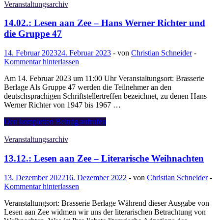
aan
Veranstaltungsarchiv
Zee
–
14.02.: Lesen aan Zee – Hans Werner Richter und
Irmgard
die Gruppe 47
Keun
und
14. Februar 2023
24. Februar 2023
-
von
Christian Schneider
-
die
Kommentar hinterlassen
Neue
Sachlichkeit
Am 14. Februar 2023 um 11:00 Uhr Veranstaltungsort: Brasserie
Berlage Als Gruppe 47 werden die Teilnehmer an den
deutschsprachigen Schriftstellertreffen bezeichnet, zu denen Hans
Werner Richter von 1947 bis 1967 …
14.02.:
Den kompletten Beitrag aufrufen
Lesen
aan
Veranstaltungsarchiv
Zee
–
13.12.: Lesen aan Zee – Literarische Weihnachten
Hans
Werner
13. Dezember 2022
16. Dezember 2022
-
von
Christian Schneider
-
Richter
Kommentar hinterlassen
und
die
Veranstaltungsort: Brasserie Berlage Während dieser Ausgabe von
Gruppe
Lesen aan Zee widmen wir uns der literarischen Betrachtung von
47