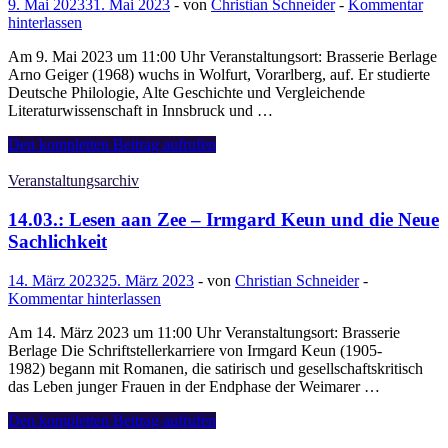
9. Mai 2023
31. Mai 2023
-
von
Christian Schneider
-
Kommentar
hinterlassen
Am 9. Mai 2023 um 11:00 Uhr Veranstaltungsort: Brasserie Berlage
Arno Geiger (1968) wuchs in Wolfurt, Vorarlberg, auf. Er studierte
Deutsche Philologie, Alte Geschichte und Vergleichende
Literaturwissenschaft in Innsbruck und …
09.05.:
Den kompletten Beitrag aufrufen
Lesen
aan
Veranstaltungsarchiv
Zee:
Arno
14.03.: Lesen aan Zee – Irmgard Keun und die Neue
Geiger
Sachlichkeit
–
Autor
14. März 2023
25. März 2023
-
von
Christian Schneider
-
mit
Kommentar hinterlassen
Doppelleben
Am 14. März 2023 um 11:00 Uhr Veranstaltungsort: Brasserie
Berlage Die Schriftstellerkarriere von Irmgard Keun (1905-
1982) begann mit Romanen, die satirisch und gesellschaftskritisch
das Leben junger Frauen in der Endphase der Weimarer …
14.03.:
Den kompletten Beitrag aufrufen
Lesen