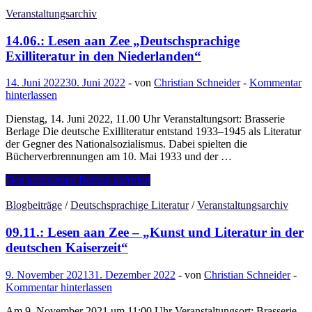
Lesen
aan
Veranstaltungsarchiv
Zee
–
14.06.: Lesen aan Zee „Deutschsprachige
Erich
Exilliteratur in den Niederlanden“
Maria
Remarque
14. Juni 2022
30. Juni 2022
-
von
Christian Schneider
-
Kommentar
und
hinterlassen
der
Schrecken
Dienstag, 14. Juni 2022, 11.00 Uhr Veranstaltungsort: Brasserie
des
Berlage Die deutsche Exilliteratur entstand 1933–1945 als Literatur
Krieges
der Gegner des Nationalsozialismus. Dabei spielten die
Bücherverbrennungen am 10. Mai 1933 und der …
14.06.:
Den kompletten Beitrag aufrufen
Lesen
aan
Blogbeiträge
/
Deutschsprachige Literatur
/
Veranstaltungsarchiv
Zee
„Deutschsprachige
09.11.: Lesen aan Zee – „Kunst und Literatur in der
Exilliteratur
deutschen Kaiserzeit“
in
den
9. November 2021
31. Dezember 2022
-
von
Christian Schneider
-
Niederlanden“
Kommentar hinterlassen
Am 9. November 2021 um 11:00 Uhr Veranstaltungsort: Brasserie