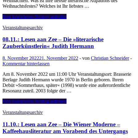
Weihnachten. Was ist Ihre liebste literarische Adpations des
Weihnachtsfestes? Welches ist Ihr liebstes …
13.12.:
Den kompletten Beitrag aufrufen
Lesen
aan
Veranstaltungsarchiv
Zee
–
08.11.: Lesen aan Zee – Die »literarische
Literarische
Zauberkünstlerin« Judith Hermann
Weihnachten
8. November 2022
21. November 2022
-
von
Christian Schneider
-
Kommentar hinterlassen
Am 8. November 2022 um 11:00 Uhr Veranstaltungsort: Brasserie
Berlage Judith Hermann wurde 1970 in Berlin geboren. Ihrem
Debüt »Sommerhaus, später« (1998) wurde eine außerordentliche
Resonanz zuteil. 2003 folgte der …
08.11.:
Den kompletten Beitrag aufrufen
Lesen
aan
Veranstaltungsarchiv
Zee
–
11.10.: Lesen aan Zee – Die Wiener Moderne –
Die
Kaffeehausliteratur am Vorabend des Untergangs
»literarische