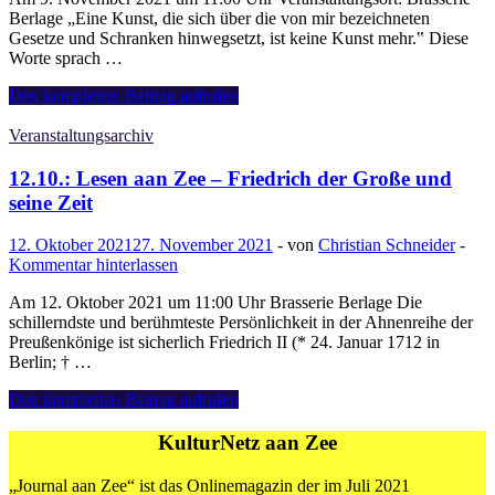
Berlage „Eine Kunst, die sich über die von mir bezeichneten
Gesetze und Schranken hinwegsetzt, ist keine Kunst mehr.‟ Diese
Worte sprach …
09.11.:
Den kompletten Beitrag aufrufen
Lesen
aan
Veranstaltungsarchiv
Zee
–
12.10.: Lesen aan Zee – Friedrich der Große und
„Kunst
seine Zeit
und
Literatur
12. Oktober 2021
27. November 2021
-
von
Christian Schneider
-
in
Kommentar hinterlassen
der
deutschen
Am 12. Oktober 2021 um 11:00 Uhr Brasserie Berlage Die
Kaiserzeit“
schillerndste und berühmteste Persönlichkeit in der Ahnenreihe der
Preußenkönige ist sicherlich Friedrich II (* 24. Januar 1712 in
Berlin; † …
12.10.:
Den kompletten Beitrag aufrufen
Lesen
aan
KulturNetz aan Zee
Zee
–
„Journal aan Zee“ ist das Onlinemagazin der im Juli 2021