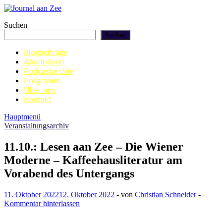
Zum
Inhalt
Journal aan Zee
Suchen
springen
Suchen
Blogbeiträge
Abonnieren
Podcastarchiv
Programm
Über uns
Kontakt
Hauptmenü
Veranstaltungsarchiv
11.10.: Lesen aan Zee – Die Wiener
Moderne – Kaffeehausliteratur am
Vorabend des Untergangs
11. Oktober 2022
12. Oktober 2022
-
von
Christian Schneider
-
Kommentar hinterlassen