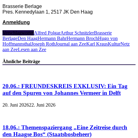
Brasserie Berlage
Pres. Kennedylaan 1, 2517 JK Den Haag
Anmeldung
Verschlagwortet
Alfred Polgar
Arthur Schnitzler
Brasserie
Berlage
Den Haag
Hermann Bahr
Hermann Broch
Hugo von
Hoffmannsthal
Joseph Roth
Journal aan Zee
Karl Kraus
KulturNetz
aan Zee
Lesen aan Zee
Ähnliche Beiträge
20.06.: FREUNDESKREIS EXKLUSIV: Ein Tag
auf den Spuren von Johannes Vermeer in Delft
20. Juni 2026
22. Juni 2026
18.06.: Themenspaziergang „Eine Zeitreise durch
den Haagse Bos“ (Staatsbosbeheer)