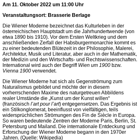
Am 11. Oktober 2022 um 11:00 Uhr
Veranstaltungsort: Brasserie Berlage
Die Wiener Moderne bezeichnet das Kulturleben in der
österreichischen Hauptstadt um die Jahrhundertwende (von
etwa 1890 bis 1910). Vor dem Ersten Weltkrieg und dem
anschließenden Zerfall der Habsburgermonarchie kommt es
zu einer bedeutenden Blütezeit in der Philosophie, Malerei,
Architektur, Musik und Literatur, aber auch in der Mathematik,
der Medizin und den Wirtschafts- und Rechtswissenschaften.
International wird auch der Begriff
Wien um 1900
bzw.
Vienna 1900
verwendet.
Die Wiener Moderne hat sich als Gegenströmung zum
Naturalismus gebildet und möchte der in diesem
vorherrschenden Maxime des naturgetreuen Abbildens
realer Umstände die „Kunst um der Kunst willen“
(französisch
l’art pour l’art
) entgegensetzen. Das Ergebnis ist
ein Stilkonglomerat, beeinflusst von vielfältigen, teils
widersprüchlichen Strömungen des Fin de Siècle in Europa.
So waren bedeutende Zentren der Moderne Paris, Berlin, St.
Petersburg und Mailand. Die internationale Entdeckung und
Erforschung der Wiener Moderne begann in den 1970er
Jahren. (Quelle: Wikipedia)