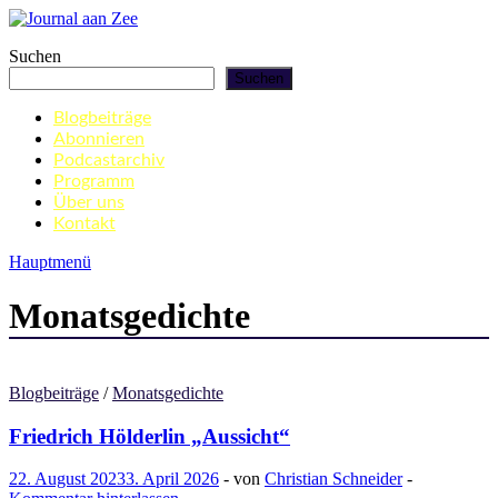
Zum
Inhalt
Journal aan Zee
Suchen
springen
Suchen
Blogbeiträge
Abonnieren
Podcastarchiv
Programm
Über uns
Kontakt
Hauptmenü
Monatsgedichte
Blogbeiträge
/
Monatsgedichte
Friedrich Hölderlin „Aussicht“
22. August 2023
3. April 2026
-
von
Christian Schneider
-