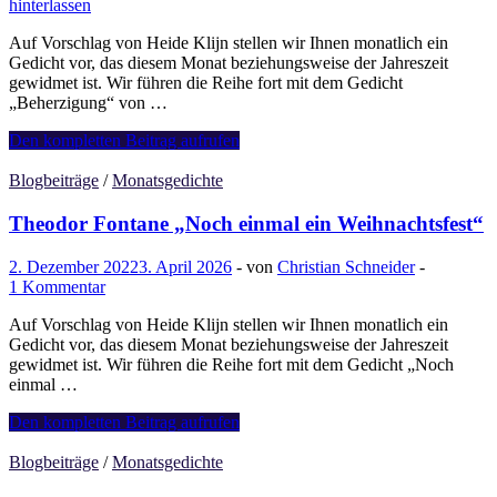
hinterlassen
Licht
verglühte“
Auf Vorschlag von Heide Klijn stellen wir Ihnen monatlich ein
Gedicht vor, das diesem Monat beziehungsweise der Jahreszeit
gewidmet ist. Wir führen die Reihe fort mit dem Gedicht
„Beherzigung“ von …
Johann
Den kompletten Beitrag aufrufen
Wolfgang
von
Blogbeiträge
/
Monatsgedichte
Goethe
„Beherzigung“
Theodor Fontane „Noch einmal ein Weihnachtsfest“
2. Dezember 2022
3. April 2026
-
von
Christian Schneider
-
1 Kommentar
Auf Vorschlag von Heide Klijn stellen wir Ihnen monatlich ein
Gedicht vor, das diesem Monat beziehungsweise der Jahreszeit
gewidmet ist. Wir führen die Reihe fort mit dem Gedicht „Noch
einmal …
Theodor
Den kompletten Beitrag aufrufen
Fontane
„Noch
Blogbeiträge
/
Monatsgedichte
einmal