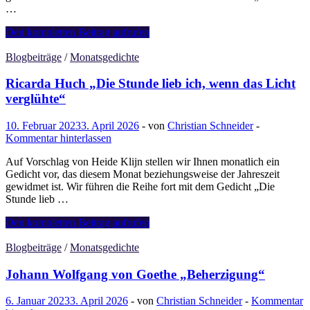
…
Eduard
Den kompletten Beitrag aufrufen
Mörike
„Er
Blogbeiträge
/
Monatsgedichte
ist’s“
Ricarda Huch „Die Stunde lieb ich, wenn das Licht
verglühte“
10. Februar 2023
3. April 2026
-
von
Christian Schneider
-
Kommentar hinterlassen
Auf Vorschlag von Heide Klijn stellen wir Ihnen monatlich ein
Gedicht vor, das diesem Monat beziehungsweise der Jahreszeit
gewidmet ist. Wir führen die Reihe fort mit dem Gedicht „Die
Stunde lieb …
Ricarda
Den kompletten Beitrag aufrufen
Huch
„Die
Blogbeiträge
/
Monatsgedichte
Stunde
lieb
Johann Wolfgang von Goethe „Beherzigung“
ich,
wenn
6. Januar 2023
3. April 2026
-
von
Christian Schneider
-
Kommentar
das