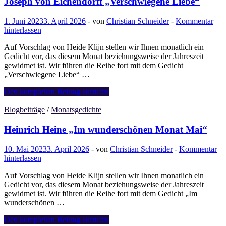
Joseph von Eichendorff „Verschwiegene Liebe“
1. Juni 2023
3. April 2026
-
von
Christian Schneider
-
Kommentar
hinterlassen
Auf Vorschlag von Heide Klijn stellen wir Ihnen monatlich ein
Gedicht vor, das diesem Monat beziehungsweise der Jahreszeit
gewidmet ist. Wir führen die Reihe fort mit dem Gedicht
„Verschwiegene Liebe“ …
Joseph
Den kompletten Beitrag aufrufen
von
Eichendorff
Blogbeiträge
/
Monatsgedichte
„Verschwiegene
Liebe“
Heinrich Heine „Im wunderschönen Monat Mai“
10. Mai 2023
3. April 2026
-
von
Christian Schneider
-
Kommentar
hinterlassen
Auf Vorschlag von Heide Klijn stellen wir Ihnen monatlich ein
Gedicht vor, das diesem Monat beziehungsweise der Jahreszeit
gewidmet ist. Wir führen die Reihe fort mit dem Gedicht „Im
wunderschönen …
Heinrich
Den kompletten Beitrag aufrufen