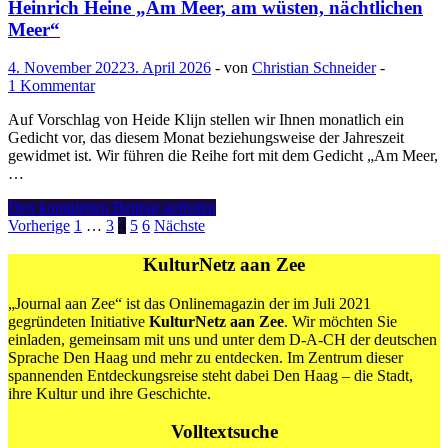
ein
Heinrich Heine „Am Meer, am wüsten, nächtlichen
Weihnachtsfest“
Meer“
4. November 2022
3. April 2026
-
von
Christian Schneider
-
1 Kommentar
Auf Vorschlag von Heide Klijn stellen wir Ihnen monatlich ein
Gedicht vor, das diesem Monat beziehungsweise der Jahreszeit
gewidmet ist. Wir führen die Reihe fort mit dem Gedicht „Am Meer,
…
Heinrich
Den kompletten Beitrag aufrufen
Heine
Seitennummerierung
Vorherige
1
…
3
4
5
6
Nächste
„Am
der
Meer,
KulturNetz aan Zee
am
Beiträge
wüsten,
„Journal aan Zee“ ist das Onlinemagazin der im Juli 2021
nächtlichen
gegründeten Initiative
KulturNetz aan Zee
. Wir möchten Sie
Meer“
einladen, gemeinsam mit uns und unter dem D-A-CH der deutschen
Sprache Den Haag und mehr zu entdecken. Im Zentrum dieser
spannenden Entdeckungsreise steht dabei Den Haag – die Stadt,
ihre Kultur und ihre Geschichte.
Volltextsuche