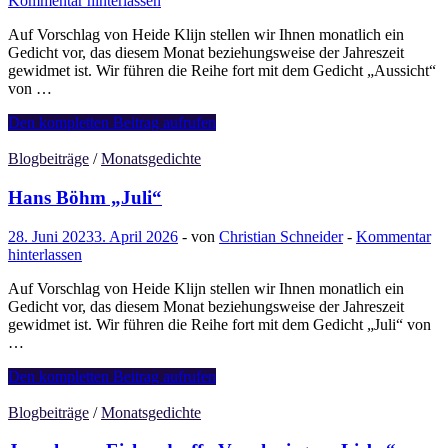
Kommentar hinterlassen
Auf Vorschlag von Heide Klijn stellen wir Ihnen monatlich ein
Gedicht vor, das diesem Monat beziehungsweise der Jahreszeit
gewidmet ist. Wir führen die Reihe fort mit dem Gedicht „Aussicht“
von …
Friedrich
Den kompletten Beitrag aufrufen
Hölderlin
„Aussicht“
Blogbeiträge
/
Monatsgedichte
Hans Böhm „Juli“
28. Juni 2023
3. April 2026
-
von
Christian Schneider
-
Kommentar
hinterlassen
Auf Vorschlag von Heide Klijn stellen wir Ihnen monatlich ein
Gedicht vor, das diesem Monat beziehungsweise der Jahreszeit
gewidmet ist. Wir führen die Reihe fort mit dem Gedicht „Juli“ von
…
Hans
Den kompletten Beitrag aufrufen
Böhm
„Juli“
Blogbeiträge
/
Monatsgedichte