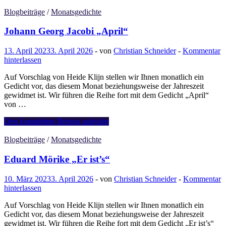
Heine
„Im
Blogbeiträge
/
Monatsgedichte
wunderschönen
Monat
Johann Georg Jacobi „April“
Mai“
13. April 2023
3. April 2026
-
von
Christian Schneider
-
Kommentar
hinterlassen
Auf Vorschlag von Heide Klijn stellen wir Ihnen monatlich ein
Gedicht vor, das diesem Monat beziehungsweise der Jahreszeit
gewidmet ist. Wir führen die Reihe fort mit dem Gedicht „April“
von …
Johann
Den kompletten Beitrag aufrufen
Georg
Jacobi
Blogbeiträge
/
Monatsgedichte
„April“
Eduard Mörike „Er ist’s“
10. März 2023
3. April 2026
-
von
Christian Schneider
-
Kommentar
hinterlassen
Auf Vorschlag von Heide Klijn stellen wir Ihnen monatlich ein
Gedicht vor, das diesem Monat beziehungsweise der Jahreszeit
gewidmet ist. Wir führen die Reihe fort mit dem Gedicht „Er ist’s“