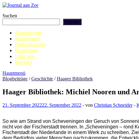
Zum
Inhalt
Journal aan Zee
Suchen
springen
Suchen
Blogbeiträge
Abonnieren
Podcastarchiv
Programm
Über uns
Kontakt
Hauptmenü
Blogbeiträge
/
Geschichte
/
Haager Bibliothek
Haager Bibliothek: Michiel Nooren und A
21. September 2022
22. September 2022
-
von
Christian Schneider
-
K
So wie am Strand von Scheveningen der Geruch von Sonnenöl
nicht von der Fischerstadt trennen. In „Scheveningen – rond
Fischerstadt der Niederlande in einem Werk zu schreiben.
Zie
dem Bedürfnis vieler Menschen nachzukommen, die Entwicklun