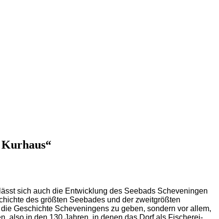
n Kurhaus“
lässt sich auch die Entwicklung des Seebads Scheveningen
schichte des größten Seebades und der zweitgrößten
r die Geschichte Scheveningens zu geben, sondern vor allem,
also in den 130 Jahren, in denen das Dorf als Fischerei-