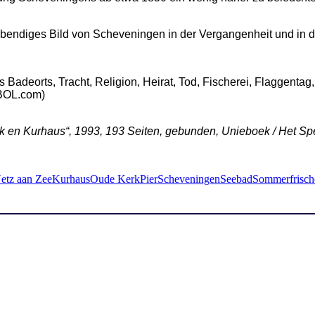
n lebendiges Bild von Scheveningen in der Vergangenheit und in
Badeorts, Tracht, Religion, Heirat, Tod, Fischerei, Flaggentag
(BOL.com)
k en Kurhaus“, 1993, 193 Seiten, gebunden, Unieboek / Het 
etz aan Zee
Kurhaus
Oude Kerk
Pier
Scheveningen
Seebad
Sommerfrisch