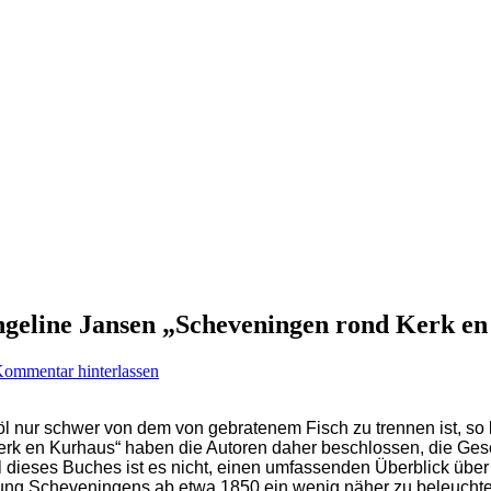
ngeline Jansen „Scheveningen rond Kerk e
ommentar hinterlassen
 nur schwer von dem von gebratenem Fisch zu trennen ist, so 
 Kerk en Kurhaus“ haben die Autoren daher beschlossen, die Ge
l dieses Buches ist es nicht, einen umfassenden Überblick übe
g Scheveningens ab etwa 1850 ein wenig näher zu beleuchten, 