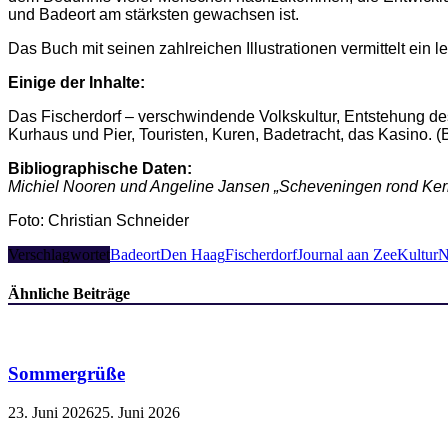
und Badeort am stärksten gewachsen ist.
Das Buch mit seinen zahlreichen Illustrationen vermittelt ei
Einige der Inhalte:
Das Fischerdorf – verschwindende Volkskultur, Entstehung des 
Kurhaus und Pier, Touristen, Kuren, Badetracht, das Kasino. 
Bibliographische Daten:
Michiel Nooren und Angeline Jansen „Scheveningen rond Ker
Foto: Christian Schneider
Verschlagwortet
Badeort
Den Haag
Fischerdorf
Journal aan Zee
KulturN
Ähnliche Beiträge
Sommergrüße
23. Juni 2026
25. Juni 2026