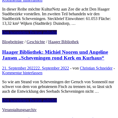
Kommentar hinterlassen
In dieser Reihe möchte KulturNetz aan Zee die acht Den Haager
Stadtbezirke vorstellen. Im zweiten Teil behandeln wir den
Stadtbezirk Scheveningen. Steckbrief Einwohner: 61.053 Fläche:
13,32 km² Wijken (Stadtteile): Duindorp, …
Scheveningen
Den kompletten Beitrag aufrufen
Blogbeiträge
/
Geschichte
/
Haager Bibliothek
Haager Bibliothek: Michiel Nooren und Angeline
Jansen „Scheveningen rond Kerk en Kurhaus“
21. September 2022
22. September 2022
-
von
Christian Schneider
-
Kommentar hinterlassen
So wie am Strand von Scheveningen der Geruch von Sonnenöl nur
schwer von dem von gebratenem Fisch zu trennen ist, so lässt sich
auch die Entwicklung des Seebads Scheveningen nicht …
Haager
Den kompletten Beitrag aufrufen
Bibliothek:
Michiel
Veranstaltungsarchiv
Nooren