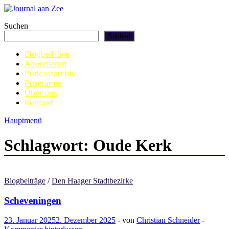
Zum
Inhalt
Journal aan Zee
Suchen
springen
Suchen
Blogbeiträge
Abonnieren
Podcastarchiv
Programm
Über uns
Kontakt
Hauptmenü
Schlagwort:
Oude Kerk
Blogbeiträge
/
Den Haager Stadtbezirke
Scheveningen
23. Januar 2025
2. Dezember 2025
-
von
Christian Schneider
-