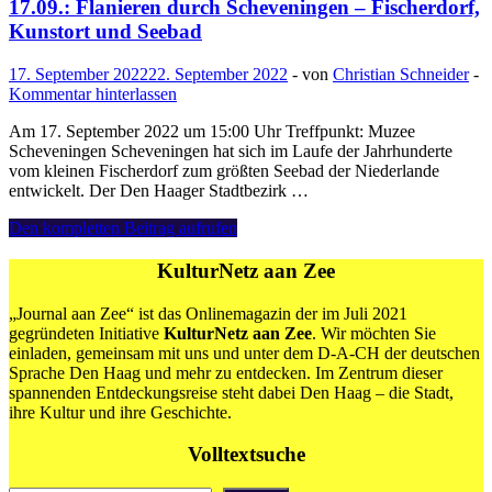
und
17.09.: Flanieren durch Scheveningen – Fischerdorf,
Angeline
Kunstort und Seebad
Jansen
„Scheveningen
17. September 2022
22. September 2022
-
von
Christian Schneider
-
rond
Kommentar hinterlassen
Kerk
en
Am 17. September 2022 um 15:00 Uhr Treffpunkt: Muzee
Kurhaus“
Scheveningen Scheveningen hat sich im Laufe der Jahrhunderte
vom kleinen Fischerdorf zum größten Seebad der Niederlande
entwickelt. Der Den Haager Stadtbezirk …
17.09.:
Den kompletten Beitrag aufrufen
Flanieren
durch
KulturNetz aan Zee
Scheveningen
–
„Journal aan Zee“ ist das Onlinemagazin der im Juli 2021
Fischerdorf,
gegründeten Initiative
KulturNetz aan Zee
. Wir möchten Sie
Kunstort
einladen, gemeinsam mit uns und unter dem D-A-CH der deutschen
und
Sprache Den Haag und mehr zu entdecken. Im Zentrum dieser
Seebad
spannenden Entdeckungsreise steht dabei Den Haag – die Stadt,
ihre Kultur und ihre Geschichte.
Volltextsuche