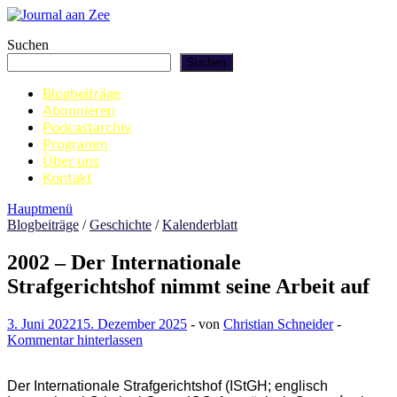
Zum
Inhalt
Journal aan Zee
Suchen
springen
Suchen
Blogbeiträge
Abonnieren
Podcastarchiv
Programm
Über uns
Kontakt
Hauptmenü
Blogbeiträge
/
Geschichte
/
Kalenderblatt
2002 – Der Internationale
Strafgerichtshof nimmt seine Arbeit auf
3. Juni 2022
15. Dezember 2025
-
von
Christian Schneider
-
Kommentar hinterlassen
Der Internationale Strafgerichtshof (IStGH; englisch