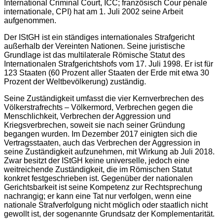
International Criminal Court, ICC; französisch Cour pénale
internationale, CPI) hat am 1. Juli 2002 seine Arbeit
aufgenommen.
Der IStGH ist ein ständiges internationales Strafgericht
außerhalb der Vereinten Nationen. Seine juristische
Grundlage ist das multilaterale Römische Statut des
Internationalen Strafgerichtshofs vom 17. Juli 1998. Er ist für
123 Staaten (60 Prozent aller Staaten der Erde mit etwa 30
Prozent der Weltbevölkerung) zuständig.
Seine Zuständigkeit umfasst die vier Kernverbrechen des
Völkerstrafrechts – Völkermord, Verbrechen gegen die
Menschlichkeit, Verbrechen der Aggression und
Kriegsverbrechen, soweit sie nach seiner Gründung
begangen wurden. Im Dezember 2017 einigten sich die
Vertragsstaaten, auch das Verbrechen der Aggression in
seine Zuständigkeit aufzunehmen, mit Wirkung ab Juli 2018.
Zwar besitzt der IStGH keine universelle, jedoch eine
weitreichende Zuständigkeit, die im Römischen Statut
konkret festgeschrieben ist. Gegenüber der nationalen
Gerichtsbarkeit ist seine Kompetenz zur Rechtsprechung
nachrangig; er kann eine Tat nur verfolgen, wenn eine
nationale Strafverfolgung nicht möglich oder staatlich nicht
gewollt ist, der sogenannte Grundsatz der Komplementarität.