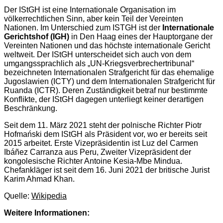
Der IStGH ist eine Internationale Organisation im
völkerrechtlichen Sinn, aber kein Teil der Vereinten
Nationen. Im Unterschied zum ISTGH ist der
Internationale
Gerichtshof (IGH)
in Den Haag eines der Hauptorgane der
Vereinten Nationen und das höchste internationale Gericht
weltweit. Der IStGH unterscheidet sich auch von dem
umgangssprachlich als „UN-Kriegsverbrechertribunal“
bezeichneten Internationalen Strafgericht für das ehemalige
Jugoslawien (ICTY) und dem Internationalen Strafgericht für
Ruanda (ICTR). Deren Zuständigkeit betraf nur bestimmte
Konflikte, der IStGH dagegen unterliegt keiner derartigen
Beschränkung.
Seit dem 11. März 2021 steht der polnische Richter Piotr
Hofmański dem IStGH als Präsident vor, wo er bereits seit
2015 arbeitet. Erste Vizepräsidentin ist Luz del Carmen
Ibáñez Carranza aus Peru, Zweiter Vizepräsident der
kongolesische Richter Antoine Kesia-Mbe Mindua.
Chefankläger ist seit dem 16. Juni 2021 der britische Jurist
Karim Ahmad Khan.
Quelle:
Wikipedia
Weitere Informationen: