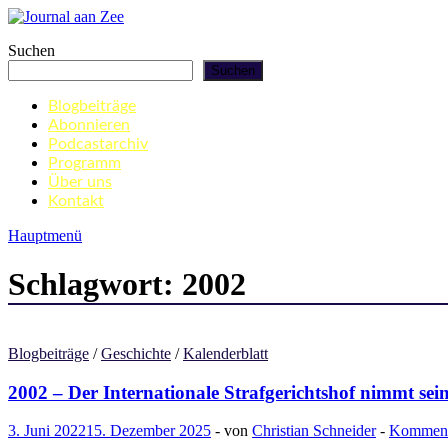
Zum
Inhalt
Journal aan Zee
Suchen
springen
Suchen
Blogbeiträge
Abonnieren
Podcastarchiv
Programm
Über uns
Kontakt
Hauptmenü
Schlagwort:
2002
Blogbeiträge
/
Geschichte
/
Kalenderblatt
2002 – Der Internationale Strafgerichtshof nimmt sein
3. Juni 2022
15. Dezember 2025
-
von
Christian Schneider
-
Kommenta