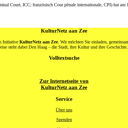
iminal Court, ICC; französisch Cour pénale internationale, CPI) hat am
KulturNetz aan Zee
 Initiative
KulturNetz aan Zee
. Wir möchten Sie einladen, gemeins
se steht dabei Den Haag – die Stadt, ihre Kultur und ihre Geschichte.
Volltextsuche
Zur Internetseite von
KulturNetz aan Zee
Service
Über uns
Spenden