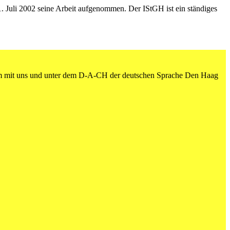
 1. Juli 2002 seine Arbeit aufgenommen. Der IStGH ist ein ständiges
am mit uns und unter dem D-A-CH der deutschen Sprache Den Haag