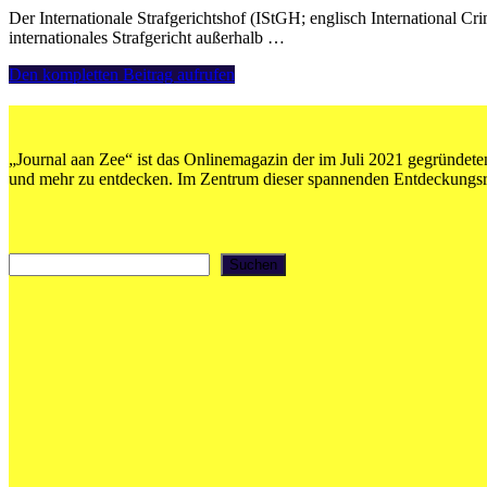
Der Internationale Strafgerichtshof (IStGH; englisch International Cr
internationales Strafgericht außerhalb …
2002
Den kompletten Beitrag aufrufen
–
Der
Internationale
Strafgerichtshof
„Journal aan Zee“ ist das Onlinemagazin der im Juli 2021 gegründeten
nimmt
und mehr zu entdecken. Im Zentrum dieser spannenden Entdeckungsrei
seine
Arbeit
auf
Suchen
Suchen