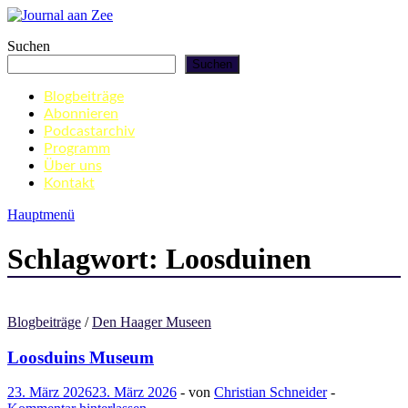
Zum
Inhalt
Journal aan Zee
Suchen
springen
Suchen
Blogbeiträge
Abonnieren
Podcastarchiv
Programm
Über uns
Kontakt
Hauptmenü
Schlagwort:
Loosduinen
Blogbeiträge
/
Den Haager Museen
Loosduins Museum
23. März 2026
23. März 2026
-
von
Christian Schneider
-