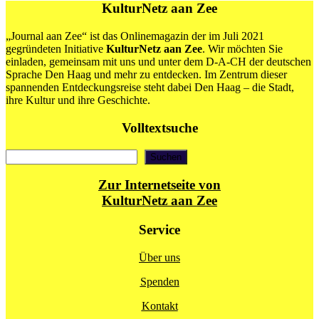
Loosduinen
KulturNetz aan Zee
wird
ein
„Journal aan Zee“ ist das Onlinemagazin der im Juli 2021
Stadteil
gegründeten Initiative
KulturNetz aan Zee
. Wir möchten Sie
von
einladen, gemeinsam mit uns und unter dem D-A-CH der deutschen
Den
Sprache Den Haag und mehr zu entdecken. Im Zentrum dieser
Haag
spannenden Entdeckungsreise steht dabei Den Haag – die Stadt,
ihre Kultur und ihre Geschichte.
Volltextsuche
Suchen
Suchen
Zur Internetseite von
KulturNetz aan Zee
Service
Über uns
Spenden
Kontakt