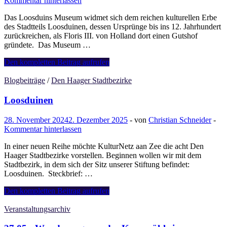
Kommentar hinterlassen
Das Loosduins Museum widmet sich dem reichen kulturellen Erbe
des Stadtteils Loosduinen, dessen Ursprünge bis ins 12. Jahrhundert
zurückreichen, als Floris III. von Holland dort einen Gutshof
gründete. Das Museum …
Loosduins
Den kompletten Beitrag aufrufen
Museum
Blogbeiträge
/
Den Haager Stadtbezirke
Loosduinen
28. November 2024
2. Dezember 2025
-
von
Christian Schneider
-
Kommentar hinterlassen
In einer neuen Reihe möchte KulturNetz aan Zee die acht Den
Haager Stadtbezirke vorstellen. Beginnen wollen wir mit dem
Stadtbezirk, in dem sich der Sitz unserer Stiftung befindet:
Loosduinen. Steckbrief: …
Loosduinen
Den kompletten Beitrag aufrufen
Veranstaltungsarchiv