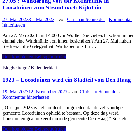
27.05.: Wanderung von der Kornmühle in
Loosduinen zum Strand nach Kijkduin
27. Mai 2023
31. Mai 2023
-
von
Christian Schneider
-
Kommentar
hinterlassen
Am 27. Mai 2023 um 14:00 Uhr Wollten Sie vielleicht schon immer
einmal eine Windmühle von innen besichtigen? Am 27. Mai haben
Sie hierzu die Gelegenheit: Wir haben uns für …
27.05.:
Den kompletten Beitrag aufrufen
Wanderung
von
Blogbeiträge
/
Kalenderblatt
der
Kornmühle
1923 – Loosduinen wird ein Stadteil von Den Haag
in
Loosduinen
19. Mai 2023
12. November 2025
-
von
Christian Schneider
-
zum
Kommentar hinterlassen
Strand
nach
„Op 1 juli 2023 is het honderd jaar geleden dat de zelfstandige
Kijkduin
gemeente Loosduinen ophield te bestaan. Op deze dag werd
Loosduinen geannexeerd door de gemeente Den Haag.“ So steht …
1923
Den kompletten Beitrag aufrufen
–