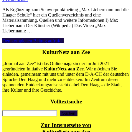
Als Ergänzung zum Schwerpunktbeitrag „Max Liebermann und die
Haager Schule“ hier ein Quellenverzeichnis und eine
Materialsammlung. Quellen und weitere Informationen I) Max
Liebermann Der Künstler (Wikipedia) Das Video „Max
Liebermann: …
Dossier
Den kompletten Beitrag aufrufen
No.
3:
KulturNetz aan Zee
Quellenverzeichnis
und
„Journal aan Zee“ ist das Onlinemagazin der im Juli 2021
Materialsammlung
gegründeten Initiative
KulturNetz aan Zee
. Wir möchten Sie
„Max
einladen, gemeinsam mit uns und unter dem D-A-CH der deutschen
Liebermann
Sprache Den Haag und mehr zu entdecken. Im Zentrum dieser
und
spannenden Entdeckungsreise steht dabei Den Haag – die Stadt,
die
ihre Kultur und ihre Geschichte.
Haager
Schule“
Volltextsuche
Suchen
Suchen
Zur Internetseite von
KulturNetz aan Zee