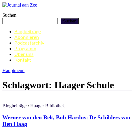
Zum
Inhalt
Journal aan Zee
Suchen
springen
Suchen
Blogbeiträge
Abonnieren
Podcastarchiv
Programm
Über uns
Kontakt
Hauptmenü
Schlagwort:
Haager Schule
Blogbeiträge
/
Haager Bibliothek
Werner van den Belt, Bob Hardus: De Schilders van
Den Haag