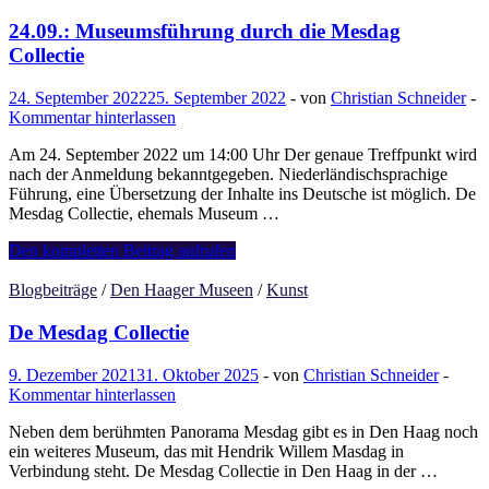
Licht,
Lucht,
24.09.: Museumsführung durch die Mesdag
Water
Collectie
–
de
24. September 2022
25. September 2022
-
von
Christian Schneider
-
schilders
Kommentar hinterlassen
van
Den
Am 24. September 2022 um 14:00 Uhr Der genaue Treffpunkt wird
Haag
nach der Anmeldung bekanntgegeben. Niederländischsprachige
Führung, eine Übersetzung der Inhalte ins Deutsche ist möglich. De
Mesdag Collectie, ehemals Museum …
24.09.:
Den kompletten Beitrag aufrufen
Museumsführung
durch
Blogbeiträge
/
Den Haager Museen
/
Kunst
die
Mesdag
De Mesdag Collectie
Collectie
9. Dezember 2021
31. Oktober 2025
-
von
Christian Schneider
-
Kommentar hinterlassen
Neben dem berühmten Panorama Mesdag gibt es in Den Haag noch
ein weiteres Museum, das mit Hendrik Willem Masdag in
Verbindung steht. De Mesdag Collectie in Den Haag in der …