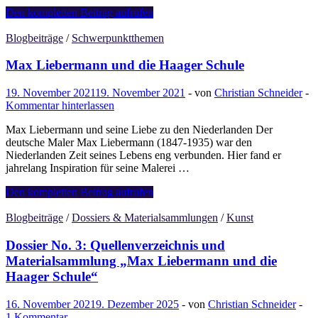
De
Den kompletten Beitrag aufrufen
Mesdag
Collectie
Blogbeiträge
/
Schwerpunktthemen
Max Liebermann und die Haager Schule
19. November 2021
19. November 2021
-
von
Christian Schneider
-
Kommentar hinterlassen
Max Liebermann und seine Liebe zu den Niederlanden Der
deutsche Maler Max Liebermann (1847-1935) war den
Niederlanden Zeit seines Lebens eng verbunden. Hier fand er
jahrelang Inspiration für seine Malerei …
Max
Den kompletten Beitrag aufrufen
Liebermann
und
Blogbeiträge
/
Dossiers & Materialsammlungen
/
Kunst
die
Haager
Dossier No. 3: Quellenverzeichnis und
Schule
Materialsammlung „Max Liebermann und die
Haager Schule“
16. November 2021
9. Dezember 2025
-
von
Christian Schneider
-
1 Kommentar