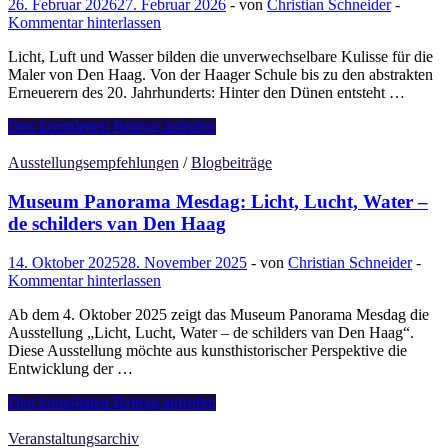
26. Februar 2026
27. Februar 2026
-
von
Christian Schneider
-
Kommentar hinterlassen
Licht, Luft und Wasser bilden die unverwechselbare Kulisse für die
Maler von Den Haag. Von der Haager Schule bis zu den abstrakten
Erneuerern des 20. Jahrhunderts: Hinter den Dünen entsteht …
Werner
Den kompletten Beitrag aufrufen
van
den
Ausstellungsempfehlungen
/
Blogbeiträge
Belt, Bob
Hardus:
Museum Panorama Mesdag: Licht, Lucht, Water –
De
de schilders van Den Haag
Schilders
van
14. Oktober 2025
28. November 2025
-
von
Christian Schneider
-
Den
Kommentar hinterlassen
Haag
Ab dem 4. Oktober 2025 zeigt das Museum Panorama Mesdag die
Ausstellung „Licht, Lucht, Water – de schilders van Den Haag“.
Diese Ausstellung möchte aus kunsthistorischer Perspektive die
Entwicklung der …
Museum
Den kompletten Beitrag aufrufen
Panorama
Mesdag:
Veranstaltungsarchiv