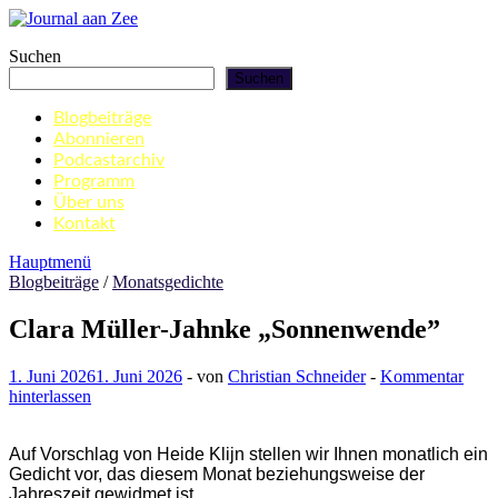
Zum
Inhalt
Journal aan Zee
Suchen
springen
Suchen
Blogbeiträge
Abonnieren
Podcastarchiv
Programm
Über uns
Kontakt
Hauptmenü
Blogbeiträge
/
Monatsgedichte
Clara Müller-Jahnke „Sonnenwende”
1. Juni 2026
1. Juni 2026
-
von
Christian Schneider
-
Kommentar
hinterlassen
Auf Vorschlag von Heide Klijn stellen wir Ihnen monatlich ein
Gedicht vor, das diesem Monat beziehungsweise der
Jahreszeit gewidmet ist.