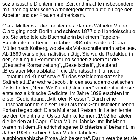
sozialistische Dichterin ihrer Zeit und machte insbesondere
mit ihren agitatorischen Arbeitergedichten auf die Lage der
Arbeiter und der Frauen aufmerksam.
Clara Müller war die Tochter des Pfarrers Wilhelm Müller.
Clara ging nach Berlin und schloss 1877 die Handelsschule
ab. Sie arbeitete als Buchhalterin bei einem Tapeten-
Fabrikanten in Berlin. Im Jahre 1884 übersiedelte Clara
Müller nach Kolberg, wo sie als Volksschullehrerin arbeitete.
Ab 1889 war sie journalistisch tätig. Sie wurde Redakteurin
der „Zeitung für Pommern“ und schrieb zudem für die
„Deutsche Romanzeitung“, „Gesellschaft“, „Neuland“,
„Breslauer Monatsblätter“, die „Monatsschrift für neue
Literatur und Kunst“ sowie für das sozialdemokratische
Satireblatt „Der wahre Jacob“. In den sozialdemokratischen
Zeitschriften „Neue Welt“ und „Gleichheit“ veröffentlichte sie
erste sozialkritische Gedichte. Im Jahre 1899 erschien ihr
erster Gedichtband: „Mit roten Kressen“. Durch eine
Erbschaft konnte sie seit 1900 als freie Schriftstellerin leben.
Fortan begab sich Clara Müller auf Reisen. In Italien lernte
sie den Orientmaler Oskar Jahnke kennen. 1902 heirateten
die beiden auf Capri. Clara Müller-Jahnke und ihr Mann
waren mit dem „Friedrichshagener Dichterkreis“ bekannt. Im
Jahre 1904 erschien Clara Müller-Jahnkes
autobiographische Prosa „Ich bekenne“. Darin verarbeitet sie