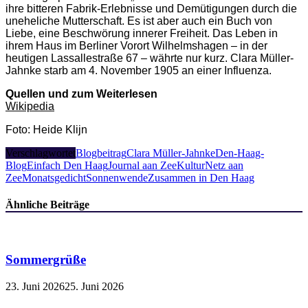
ihre bitteren Fabrik-Erlebnisse und Demütigungen durch die
uneheliche Mutterschaft. Es ist aber auch ein Buch von
Liebe, eine Beschwörung innerer Freiheit. Das Leben in
ihrem Haus im Berliner Vorort Wilhelmshagen – in der
heutigen Lassallestraße 67 – währte nur kurz. Clara Müller-
Jahnke starb am 4. November 1905 an einer Influenza.
Quellen und zum Weiterlesen
Wikipedia
Foto: Heide Klijn
Verschlagwortet
Blogbeitrag
Clara Müller-Jahnke
Den-Haag-
Blog
Einfach Den Haag
Journal aan Zee
KulturNetz aan
Zee
Monatsgedicht
Sonnenwende
Zusammen in Den Haag
Ähnliche Beiträge
Sommergrüße
23. Juni 2026
25. Juni 2026