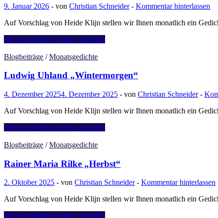
9. Januar 2026
-
von
Christian Schneider
-
Kommentar hinterlassen
Auf Vorschlag von Heide Klijn stellen wir Ihnen monatlich ein Gedic
Friedrich
Den kompletten Beitrag aufrufen
Hölderlin
„Der
Blogbeiträge
/
Monatsgedichte
Winter“
Ludwig Uhland „Wintermorgen“
4. Dezember 2025
4. Dezember 2025
-
von
Christian Schneider
-
Komm
Auf Vorschlag von Heide Klijn stellen wir Ihnen monatlich ein Gedi
Ludwig
Den kompletten Beitrag aufrufen
Uhland
„Wintermorgen“
Blogbeiträge
/
Monatsgedichte
Rainer Maria Rilke „Herbst“
2. Oktober 2025
-
von
Christian Schneider
-
Kommentar hinterlassen
Auf Vorschlag von Heide Klijn stellen wir Ihnen monatlich ein Gedic
Rainer
Den kompletten Beitrag aufrufen