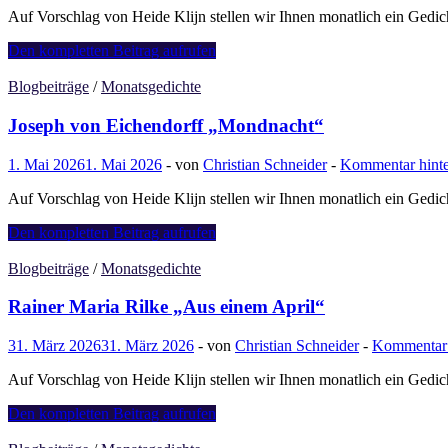
Auf Vorschlag von Heide Klijn stellen wir Ihnen monatlich ein Gedi
Clara
Den kompletten Beitrag aufrufen
Müller-
Jahnke
Blogbeiträge
/
Monatsgedichte
„Sonnenwende”
Joseph von Eichendorff „Mondnacht“
1. Mai 2026
1. Mai 2026
-
von
Christian Schneider
-
Kommentar hinte
Auf Vorschlag von Heide Klijn stellen wir Ihnen monatlich ein Gedi
Joseph
Den kompletten Beitrag aufrufen
von
Eichendorff
Blogbeiträge
/
Monatsgedichte
„Mondnacht“
Rainer Maria Rilke „Aus einem April“
31. März 2026
31. März 2026
-
von
Christian Schneider
-
Kommentar 
Auf Vorschlag von Heide Klijn stellen wir Ihnen monatlich ein Gedic
Rainer
Den kompletten Beitrag aufrufen
Maria