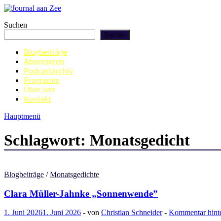
Zum
Inhalt
Journal aan Zee
Suchen
springen
Suchen
Blogbeiträge
Abonnieren
Podcastarchiv
Programm
Über uns
Kontakt
Hauptmenü
Schlagwort:
Monatsgedicht
Blogbeiträge
/
Monatsgedichte
Clara Müller-Jahnke „Sonnenwende”
1. Juni 2026
1. Juni 2026
-
von
Christian Schneider
-
Kommentar hinte