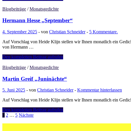
Maria
Rilke
Blogbeiträge
/
Monatsgedichte
„Herbst“
Hermann Hesse „September“
4. September 2025
-
von
Christian Schneider
-
5 Kommentare.
Auf Vorschlag von Heide Klijn stellen wir Ihnen monatlich ein Gedic
von Hermann …
Hermann
Den kompletten Beitrag aufrufen
Hesse
„September“
Blogbeiträge
/
Monatsgedichte
Martin Greif „Juninächte“
5. Juni 2025
-
von
Christian Schneider
-
Kommentar hinterlassen
Auf Vorschlag von Heide Klijn stellen wir Ihnen monatlich ein Gedic
Martin
Den kompletten Beitrag aufrufen
Greif
Seitennummerierung
1
2
…
5
Nächste
„Juninächte“
der