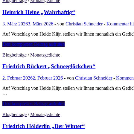
Rilke
Blogbeiträge
/
Monatsgedichte
„Aus
einem
Heinrich Heine „Wahrhaftig“
April“
3. März 2026
3. März 2026
-
von
Christian Schneider
-
Kommentar hin
Auf Vorschlag von Heide Klijn stellen wir Ihnen monatlich ein Gedic
Heinrich
Den kompletten Beitrag aufrufen
Heine
„Wahrhaftig“
Blogbeiträge
/
Monatsgedichte
Friedrich Rückert „Schneeglöckchen“
2. Februar 2026
2. Februar 2026
-
von
Christian Schneider
-
Kommenta
Auf Vorschlag von Heide Klijn stellen wir Ihnen monatlich ein Gedic
…
Friedrich
Den kompletten Beitrag aufrufen
Rückert
„Schneeglöckchen“
Blogbeiträge
/
Monatsgedichte
Friedrich Hölderlin „Der Winter“