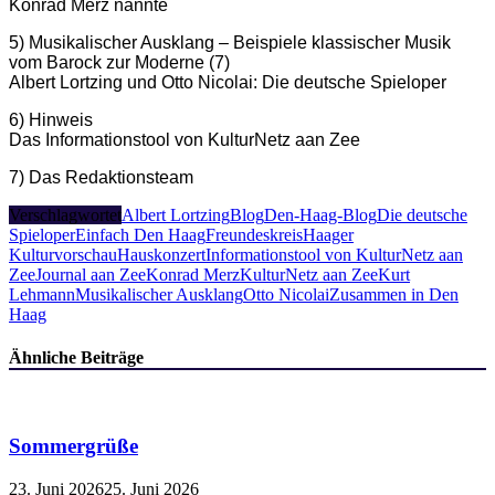
Konrad Merz nannte
5) Musikalischer Ausklang – Beispiele klassischer Musik
vom Barock zur Moderne (7)
Albert Lortzing und Otto Nicolai: Die deutsche Spieloper
6) Hinweis
Das Informationstool von KulturNetz aan Zee
7) Das Redaktionsteam
Verschlagwortet
Albert Lortzing
Blog
Den-Haag-Blog
Die deutsche
Spieloper
Einfach Den Haag
Freundeskreis
Haager
Kulturvorschau
Hauskonzert
Informationstool von KulturNetz aan
Zee
Journal aan Zee
Konrad Merz
KulturNetz aan Zee
Kurt
Lehmann
Musikalischer Ausklang
Otto Nicolai
Zusammen in Den
Haag
Ähnliche Beiträge
Sommergrüße
23. Juni 2026
25. Juni 2026