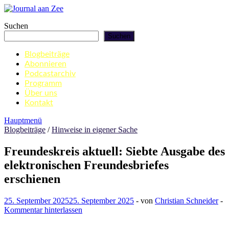
Zum
Inhalt
Journal aan Zee
Suchen
springen
Suchen
Blogbeiträge
Abonnieren
Podcastarchiv
Programm
Über uns
Kontakt
Hauptmenü
Blogbeiträge
/
Hinweise in eigener Sache
Freundeskreis aktuell: Siebte Ausgabe des
elektronischen Freundesbriefes
erschienen
25. September 2025
25. September 2025
-
von
Christian Schneider
-
Kommentar hinterlassen