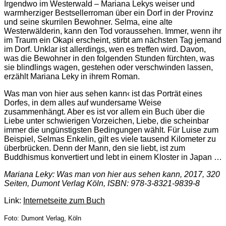
Irgendwo im Westerwald – Mariana Lekys weiser und
warmherziger Bestsellerroman über ein Dorf in der Provinz
und seine skurrilen Bewohner. Selma, eine alte
Westerwälderin, kann den Tod voraussehen. Immer, wenn ihr
im Traum ein Okapi erscheint, stirbt am nächsten Tag jemand
im Dorf. Unklar ist allerdings, wen es treffen wird. Davon,
was die Bewohner in den folgenden Stunden fürchten, was
sie blindlings wagen, gestehen oder verschwinden lassen,
erzählt Mariana Leky in ihrem Roman.
Was man von hier aus sehen kann‹ ist das Porträt eines
Dorfes, in dem alles auf wundersame Weise
zusammenhängt. Aber es ist vor allem ein Buch über die
Liebe unter schwierigen Vorzeichen, Liebe, die scheinbar
immer die ungünstigsten Bedingungen wählt. Für Luise zum
Beispiel, Selmas Enkelin, gilt es viele tausend Kilometer zu
überbrücken. Denn der Mann, den sie liebt, ist zum
Buddhismus konvertiert und lebt in einem Kloster in Japan …
Mariana Leky: Was man von hier aus sehen kann, 2017, 320
Seiten, Dumont Verlag Köln, ISBN: 978-3-8321-9839-8
Link:
Internetseite zum Buch
Foto: Dumont Verlag, Köln