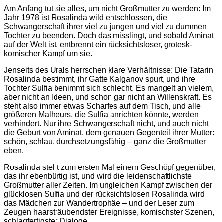
Am Anfang tut sie alles, um nicht Großmutter zu werden: Im
Jahr 1978 ist Rosalinda wild entschlossen, die
Schwangerschaft ihrer viel zu jungen und viel zu dummen
Tochter zu beenden. Doch das misslingt, und sobald Aminat
auf der Welt ist, entbrennt ein rücksichtsloser, grotesk-
komischer Kampf um sie.
Jenseits des Urals herrschen klare Verhältnisse: Die Tatarin
Rosalinda bestimmt, ihr Gatte Kalganov spurt, und ihre
Tochter Sulfia benimmt sich schlecht. Es mangelt an vielem,
aber nicht an Ideen, und schon gar nicht an Willenskraft. Es
steht also immer etwas Scharfes auf dem Tisch, und alle
größeren Malheurs, die Sulfia anrichten könnte, werden
verhindert. Nur ihre Schwangerschaft nicht, und auch nicht
die Geburt von Aminat, dem genauen Gegenteil ihrer Mutter:
schön, schlau, durchsetzungsfähig – ganz die Großmutter
eben.
Rosalinda steht zum ersten Mal einem Geschöpf gegenüber,
das ihr ebenbürtig ist, und wird die leidenschaftlichste
Großmutter aller Zeiten. Im ungleichen Kampf zwischen der
glücklosen Sulfia und der rücksichtslosen Rosalinda wird
das Mädchen zur Wandertrophäe – und der Leser zum
Zeugen haarsträubendster Ereignisse, komischster Szenen,
schlagfertigster Dialoge.