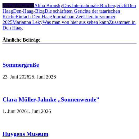
Verschlagwortet
Alina Bronsky
Das Internationale Büchergericht
Den
Haag
Den-Haag-Blog
Die schärfsten Gerichte der tatarischen
Küche
Einfach Den Haag
Journal aan Zee
Literatursommer
2025
Marianna Leky
Was man von hier aus sehen kann
Zusammen in
Den Haag
Ähnliche Beiträge
Sommergrüße
23. Juni 2026
25. Juni 2026
Clara Müller-Jahnke „Sonnenwende”
1. Juni 2026
1. Juni 2026
Huygens Museum