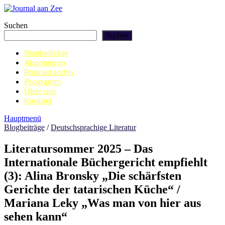
Zum
Inhalt
Journal aan Zee
Suchen
springen
Suchen
Blogbeiträge
Abonnieren
Podcastarchiv
Programm
Über uns
Kontakt
Hauptmenü
Blogbeiträge
/
Deutschsprachige Literatur
Literatursommer 2025 – Das
Internationale Büchergericht empfiehlt
(3): Alina Bronsky „Die schärfsten
Gerichte der tatarischen Küche“ /
Mariana Leky „Was man von hier aus
sehen kann“