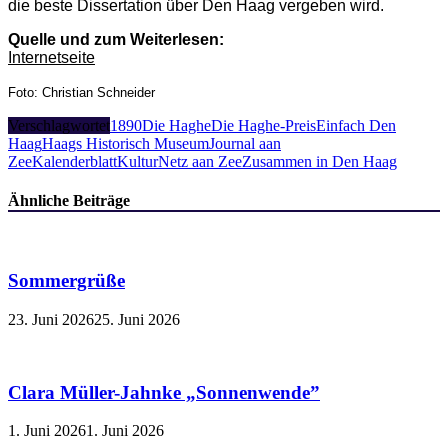
die beste Dissertation über Den Haag vergeben wird.
Quelle und zum Weiterlesen:
Internetseite
Foto: Christian Schneider
Verschlagwortet
1890
Die Haghe
Die Haghe-Preis
Einfach Den
Haag
Haags Historisch Museum
Journal aan
Zee
Kalenderblatt
KulturNetz aan Zee
Zusammen in Den Haag
Ähnliche Beiträge
Sommergrüße
23. Juni 2026
25. Juni 2026
Clara Müller-Jahnke „Sonnenwende”
1. Juni 2026
1. Juni 2026