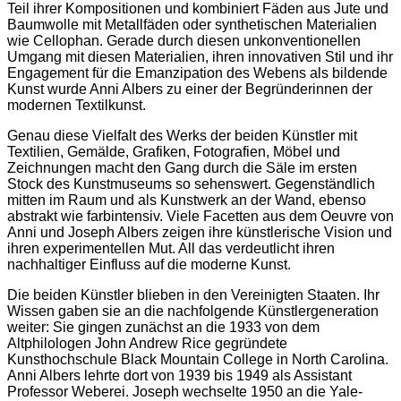
Teil ihrer Kompositionen und kombiniert Fäden aus Jute und
Baumwolle mit Metallfäden oder synthetischen Materialien
wie Cellophan. Gerade durch diesen unkonventionellen
Umgang mit diesen Materialien, ihren innovativen Stil und ihr
Engagement für die Emanzipation des Webens als bildende
Kunst wurde Anni Albers zu einer der Begründerinnen der
modernen Textilkunst.
Genau diese Vielfalt des Werks der beiden Künstler mit
Textilien, Gemälde, Grafiken, Fotografien, Möbel und
Zeichnungen macht den Gang durch die Säle im ersten
Stock des Kunstmuseums so sehenswert. Gegenständlich
mitten im Raum und als Kunstwerk an der Wand, ebenso
abstrakt wie farbintensiv. Viele Facetten aus dem Oeuvre von
Anni und Joseph Albers zeigen ihre künstlerische Vision und
ihren experimentellen Mut. All das verdeutlicht ihren
nachhaltiger Einfluss auf die moderne Kunst.
Die beiden Künstler blieben in den Vereinigten Staaten. Ihr
Wissen gaben sie an die nachfolgende Künstlergeneration
weiter: Sie gingen zunächst an die 1933 von dem
Altphilologen John Andrew Rice gegründete
Kunsthochschule Black Mountain College in North Carolina.
Anni Albers lehrte dort von 1939 bis 1949 als Assistant
Professor Weberei. Joseph wechselte 1950 an die Yale-