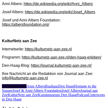
Anni Albers:
https://de.wikipedia.org/wiki/Anni_Albers
Josef Albers:
https://de.wikipedia.org/wiki/Josef_Albers
Josef und Anni Albers Foundation:
https://albersfoundation.org/
KulturNetz aan Zee
Internetseite:
https://kulturnetz-aan-zee.nl
Programm:
https://kulturnetz-aan-zee.nl/den-haag-erleben/
Den-Haag-Blog:
https://journal.kulturnetz-aan-zee.nl/
Ihre Nachricht an die Redaktion von Journal aan Zee:
info@kulturnetz-aan-zee.nl
Verschlagwortet
Anni Albers
Bauhaus
Den Haag
Homage to the
Square
Josef & Anni Albers Foundation
Josef Albers
Journal aan
Zee
KulturNetz aan Zee
Kunstmuseum Den Haag
Podcast
Unterwegs
in Den Haag