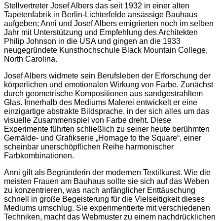
Stellvertreter Josef Albers das seit 1932 in einer alten
Tapetenfabrik in Berlin-Lichterfelde ansässige Bauhaus
aufgeben; Anni und Josef Albers emigrierten noch im selben
Jahr mit Unterstützung und Empfehlung des Architekten
Philip Johnson in die USA und gingen an die 1933
neugegründete Kunsthochschule Black Mountain College,
North Carolina.
Josef Albers widmete sein Berufsleben der Erforschung der
körperlichen und emotionalen Wirkung von Farbe. Zunächst
durch geometrische Kompositionen aus sandgestrahltem
Glas. Innerhalb des Mediums Malerei entwickelt er eine
einzigartige abstrakte Bildsprache, in der sich alles um das
visuelle Zusammenspiel von Farbe dreht. Diese
Experimente führten schließlich zu seiner heute berühmten
Gemälde- und Grafikserie „Homage to the Square“, einer
scheinbar unerschöpflichen Reihe harmonischer
Farbkombinationen.
Anni gilt als Begründerin der modernen Textilkunst. Wie die
meisten Frauen am Bauhaus sollte sie sich auf das Weben
zu konzentrieren, was nach anfänglicher Enttäuschung
schnell in große Begeisterung für die Vielseitigkeit dieses
Mediums umschlug. Sie experimentierte mit verschiedenen
Techniken, macht das Webmuster zu einem nachdrücklichen