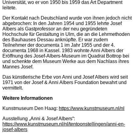
Universität, wo er von 1950 bis 1959 das Art Department
leitete.
Der Kontakt nach Deutschland wurde von ihnen jedoch nicht
abgebrochen: In den Jahren 1954 und 1955 lehrte Josef
Albers als Gastprofessor an der neu gegründeten
Hochschule für Gestaltung in Ulm, die an die Lehrmethoden
des Bauhauses Dessau anknüpfte. Er war zudem
Teilnehmer der documenta 1 im Jahr 1955 und der 4.
documenta 1968 in Kassel. 1983 wohnte Anni Albers der
Eröffnung des Josef-Albers-Museum im Quadrat Bottrop bei
und schenkte dem Museum Werke aus dem Nachlass ihres
Mannes Josef.
Das künstlerische Erbe von Anni und Josef Albers wird seit
1971 von der Josef & Anni Albers Foundation bewahrt und
vermittelt.
Weitere Informationen
Kunstmuseum Den Haag:
https://www.kunstmuseum.nl/nl
Ausstellung „Anni & Josef Albers“:
https://www.kunstmuseum.nl/nl/tentoonstellingen/anni-en-
josef-albers