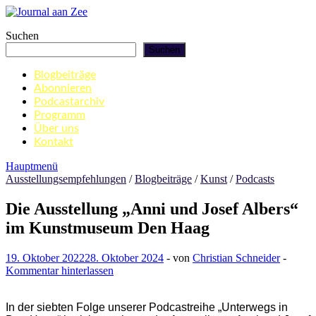
Zum
Inhalt
Journal aan Zee
Suchen
springen
Suchen
Blogbeiträge
Abonnieren
Podcastarchiv
Programm
Über uns
Kontakt
Hauptmenü
Ausstellungsempfehlungen
/
Blogbeiträge
/
Kunst
/
Podcasts
Die Ausstellung „Anni und Josef Albers“
im Kunstmuseum Den Haag
19. Oktober 2022
28. Oktober 2024
-
von
Christian Schneider
-
Kommentar hinterlassen
In der siebten Folge unserer Podcastreihe „Unterwegs in