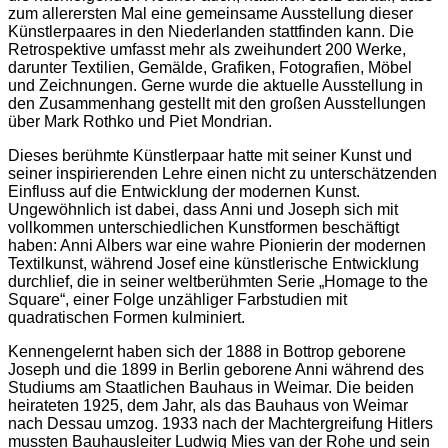
zum allerersten Mal eine gemeinsame Ausstellung dieser
Künstlerpaares in den Niederlanden stattfinden kann. Die
Retrospektive umfasst mehr als zweihundert 200 Werke,
darunter Textilien, Gemälde, Grafiken, Fotografien, Möbel
und Zeichnungen. Gerne wurde die aktuelle Ausstellung in
den Zusammenhang gestellt mit den großen Ausstellungen
über Mark Rothko und Piet Mondrian.
Dieses berühmte Künstlerpaar hatte mit seiner Kunst und
seiner inspirierenden Lehre einen nicht zu unterschätzenden
Einfluss auf die Entwicklung der modernen Kunst.
Ungewöhnlich ist dabei, dass Anni und Joseph sich mit
vollkommen unterschiedlichen Kunstformen beschäftigt
haben: Anni Albers war eine wahre Pionierin der modernen
Textilkunst, während Josef eine künstlerische Entwicklung
durchlief, die in seiner weltberühmten Serie „Homage to the
Square“, einer Folge unzähliger Farbstudien mit
quadratischen Formen kulminiert.
Kennengelernt haben sich der 1888 in Bottrop geborene
Joseph und die 1899 in Berlin geborene Anni während des
Studiums am Staatlichen Bauhaus in Weimar. Die beiden
heirateten 1925, dem Jahr, als das Bauhaus von Weimar
nach Dessau umzog. 1933 nach der Machtergreifung Hitlers
mussten Bauhausleiter Ludwig Mies van der Rohe und sein