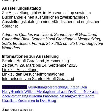
Ausstellungskatalog
Zur Ausstellung gibt es im Museumsshop sowie im
Buchhandel einen ausführlichen zweisprachigen
Ausstellungskatalog in niederländischer und englischer
Sprache:
Adrienne Quarles van Ufford, Scarlett Hooft Graafland,
Catharijne Blok: Scarlett Hooft Graafland – Mesmerizing,
2025, 96 Seiten, Format: 24 x 28,5 cm, 25 Euro, Uitgeverij
Waanders
Informationen zur Ausstellung
Scarlett Hooft Graafland „Mesmerizing“
Zeitraum: 29. März bis 14. September 2025
Link zur Ausstellung
Link zu den Besucherinformationen
Internetseite von Scarlett Hooft Graafland
Verschlagwortet
Ausstellungsbesprechung
Einfach Den
Haag
Hendrik Willem Mesdag
Journal aan Zee
KulturNetz aan
Zee
Mesmerizing
Museum Panorama Mesdag
Scarlett Hooft
Graafland
Zusammen in Den Haag
Ähnliche Beiträge