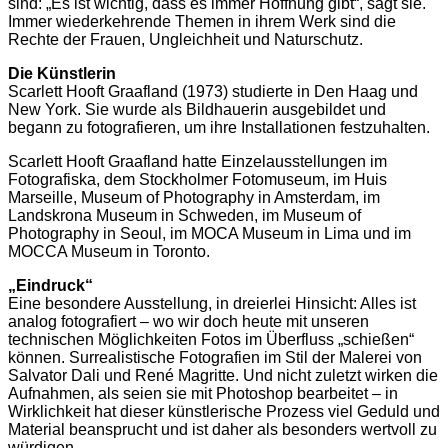
sind: „Es ist wichtig, dass es immer Hoffnung gibt“, sagt sie.
Immer wiederkehrende Themen in ihrem Werk sind die
Rechte der Frauen, Ungleichheit und Naturschutz.
Die Künstlerin
Scarlett Hooft Graafland (1973) studierte in Den Haag und
New York. Sie wurde als Bildhauerin ausgebildet und
begann zu fotografieren, um ihre Installationen festzuhalten.
Scarlett Hooft Graafland hatte Einzelausstellungen im
Fotografiska, dem Stockholmer Fotomuseum, im Huis
Marseille, Museum of Photography in Amsterdam, im
Landskrona Museum in Schweden, im Museum of
Photography in Seoul, im MOCA Museum in Lima und im
MOCCA Museum in Toronto.
„Eindruck“
Eine besondere Ausstellung, in dreierlei Hinsicht: Alles ist
analog fotografiert – wo wir doch heute mit unseren
technischen Möglichkeiten Fotos im Überfluss „schießen“
können. Surrealistische Fotografien im Stil der Malerei von
Salvator Dali und René Magritte. Und nicht zuletzt wirken die
Aufnahmen, als seien sie mit Photoshop bearbeitet – in
Wirklichkeit hat dieser künstlerische Prozess viel Geduld und
Material beansprucht und ist daher als besonders wertvoll zu
würdigen.