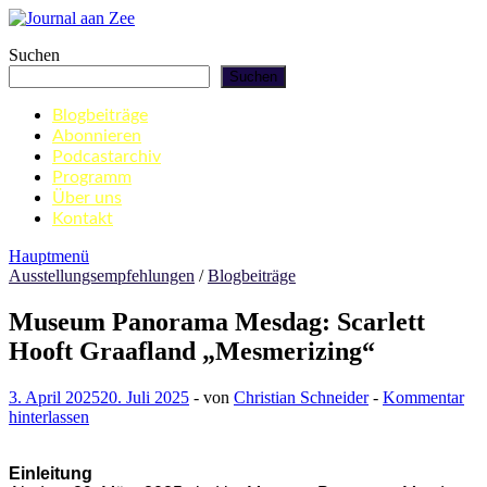
Zum
Inhalt
Journal aan Zee
Suchen
springen
Suchen
Blogbeiträge
Abonnieren
Podcastarchiv
Programm
Über uns
Kontakt
Hauptmenü
Ausstellungsempfehlungen
/
Blogbeiträge
Museum Panorama Mesdag: Scarlett
Hooft Graafland „Mesmerizing“
3. April 2025
20. Juli 2025
-
von
Christian Schneider
-
Kommentar
hinterlassen
Einleitung