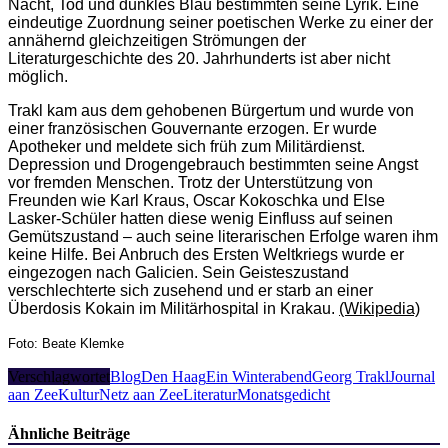
Nacht, Tod und dunkles Blau bestimmten seine Lyrik. Eine
eindeutige Zuordnung seiner poetischen Werke zu einer der
annähernd gleichzeitigen Strömungen der
Literaturgeschichte des 20. Jahrhunderts ist aber nicht
möglich.
Trakl kam aus dem gehobenen Bürgertum und wurde von
einer französischen Gouvernante erzogen. Er wurde
Apotheker und meldete sich früh zum Militärdienst.
Depression und Drogengebrauch bestimmten seine Angst
vor fremden Menschen. Trotz der Unterstützung von
Freunden wie Karl Kraus, Oscar Kokoschka und Else
Lasker-Schüler hatten diese wenig Einfluss auf seinen
Gemütszustand – auch seine literarischen Erfolge waren ihm
keine Hilfe. Bei Anbruch des Ersten Weltkriegs wurde er
eingezogen nach Galicien. Sein Geisteszustand
verschlechterte sich zusehend und er starb an einer
Überdosis Kokain im Militärhospital in Krakau.
(Wikipedia)
Foto: Beate Klemke
Verschlagwortet
Blog
Den Haag
Ein Winterabend
Georg Trakl
Journal
aan Zee
KulturNetz aan Zee
Literatur
Monatsgedicht
Ähnliche Beiträge