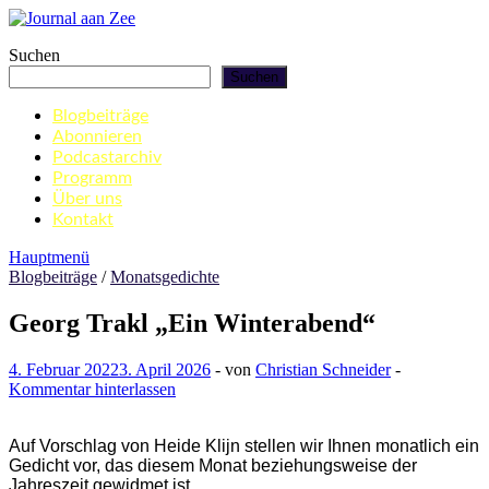
Zum
Inhalt
Journal aan Zee
Suchen
springen
Suchen
Blogbeiträge
Abonnieren
Podcastarchiv
Programm
Über uns
Kontakt
Hauptmenü
Blogbeiträge
/
Monatsgedichte
Georg Trakl „Ein Winterabend“
4. Februar 2022
3. April 2026
-
von
Christian Schneider
-
Kommentar hinterlassen
Auf Vorschlag von Heide Klijn stellen wir Ihnen monatlich ein
Gedicht vor, das diesem Monat beziehungsweise der
Jahreszeit gewidmet ist.