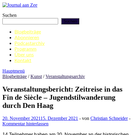
Zum
Inhalt
Journal aan Zee
Suchen
springen
Suchen
Blogbeiträge
Abonnieren
Podcastarchiv
Programm
Über uns
Kontakt
Hauptmenü
Blogbeiträge
/
Kunst
/
Veranstaltungsarchiv
Veranstaltungsbericht: Zeitreise in das
Fin de Siècle – Jugendstilwanderung
durch Den Haag
20. November 2021
15. Dezember 2021
-
von
Christian Schneider
-
Kommentar hinterlassen
14 Teilnehmer haben am 20. November an der historischen