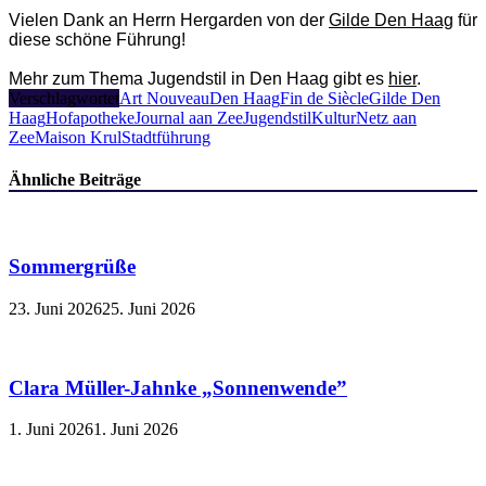
Vielen Dank an Herrn Hergarden von der
Gilde Den Haag
für
diese schöne Führung!
Mehr zum Thema Jugendstil in Den Haag gibt es
hier
.
Verschlagwortet
Art Nouveau
Den Haag
Fin de Siècle
Gilde Den
Haag
Hofapotheke
Journal aan Zee
Jugendstil
KulturNetz aan
Zee
Maison Krul
Stadtführung
Ähnliche Beiträge
Sommergrüße
23. Juni 2026
25. Juni 2026
Clara Müller-Jahnke „Sonnenwende”
1. Juni 2026
1. Juni 2026