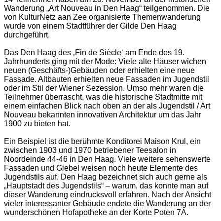
Wanderung „Art Nouveau in Den Haag“ teilgenommen. Die
von KulturNetz aan Zee organisierte Themenwanderung
wurde von einem Stadtführer der Gilde Den Haag
durchgeführt.
Das Den Haag des ‚Fin de Siècle‘ am Ende des 19.
Jahrhunderts ging mit der Mode: Viele alte Häuser wichen
neuen (Geschäfts-)Gebäuden oder erhielten eine neue
Fassade. Altbauten erhielten neue Fassaden im Jugendstil
oder im Stil der Wiener Sezession. Umso mehr waren die
Teilnehmer überrascht, was die historische Stadtmitte mit
einem einfachen Blick nach oben an der als Jugendstil / Art
Nouveau bekannten innovativen Architektur um das Jahr
1900 zu bieten hat.
Ein Beispiel ist die berühmte Konditorei Maison Krul, ein
zwischen 1903 und 1970 betriebener Teesalon in
Noordeinde 44-46 in Den Haag. Viele weitere sehenswerte
Fassaden und Giebel weisen noch heute Elemente des
Jugendstils auf. Den Haag bezeichnet sich auch gerne als
„Hauptstadt des Jugendstils“ – warum, das konnte man auf
dieser Wanderung eindrucksvoll erfahren. Nach der Ansicht
vieler interessanter Gebäude endete die Wanderung an der
wunderschönen Hofapotheke an der Korte Poten 7A.