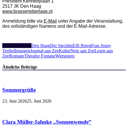
President Kennedylaan 1
2517 JK Den Haag
www.brasserieberlage.nl
Anmeldung bitte via
E-Mail
unter Angabe der Veranstaltung,
des vollständigen Namens und der E-Mail-Adresse.
Verschlagwortet
Den Haag
Der Stechlin
Effi Briest
Frau Jenny
Treibel
Irrungen
Journal aan Zee
KulturNetz aan Zee
Lesen aan
Zee
Romane
Theodor Fontane
Wirrungen
Ähnliche Beiträge
Sommergrüße
23. Juni 2026
25. Juni 2026
Clara Müller-Jahnke „Sonnenwende”