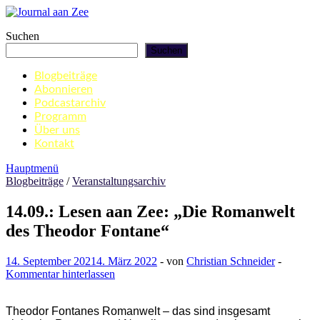
Zum
Inhalt
Journal aan Zee
Suchen
springen
Suchen
Blogbeiträge
Abonnieren
Podcastarchiv
Programm
Über uns
Kontakt
Hauptmenü
Blogbeiträge
/
Veranstaltungsarchiv
14.09.: Lesen aan Zee: „Die Romanwelt
des Theodor Fontane“
14. September 2021
4. März 2022
-
von
Christian Schneider
-
Kommentar hinterlassen
Theodor Fontanes Romanwelt – das sind insgesamt