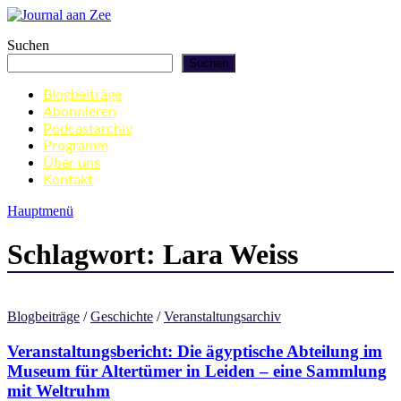
Zum
Inhalt
Journal aan Zee
Suchen
springen
Suchen
Blogbeiträge
Abonnieren
Podcastarchiv
Programm
Über uns
Kontakt
Hauptmenü
Schlagwort:
Lara Weiss
Blogbeiträge
/
Geschichte
/
Veranstaltungsarchiv
Veranstaltungsbericht: Die ägyptische Abteilung im
Museum für Altertümer in Leiden – eine Sammlung
mit Weltruhm