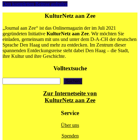
Max
Den kompletten Beitrag aufrufen
Liebermann
und
KulturNetz aan Zee
seine
niederländischen
„Journal aan Zee“ ist das Onlinemagazin der im Juli 2021
Künstlerfreunde
gegründeten Initiative
KulturNetz aan Zee
. Wir möchten Sie
einladen, gemeinsam mit uns und unter dem D-A-CH der deutschen
Sprache Den Haag und mehr zu entdecken. Im Zentrum dieser
spannenden Entdeckungsreise steht dabei Den Haag – die Stadt,
ihre Kultur und ihre Geschichte.
Volltextsuche
Suchen
Suchen
Zur Internetseite von
KulturNetz aan Zee
Service
Über uns
Spenden