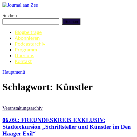
Zum
Inhalt
Journal aan Zee
Suchen
springen
Suchen
Blogbeiträge
Abonnieren
Podcastarchiv
Programm
Über uns
Kontakt
Hauptmenü
Schlagwort:
Künstler
Veranstaltungsarchiv
06.09.: FREUNDESKREIS EXKLUSIV:
Stadtexkursion „Schriftsteller und Künstler im Den
Haager Exil“