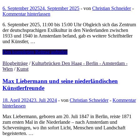
6. September 2025
24. September 2025
-
von
Christian Schneider
-
Kommentar hinterlassen
6. September 2025, 11:00 bis 15:00 Uhr Obgleich sich das Zentrum
der deutschsprachigen Exilkultur in den Niederlanden zwischen
1933 und 1940 in Amsterdam befand, gab es weitere Schriftsteller
und Künstler, …
06.09.:
Den kompletten Beitrag aufrufen
FREUNDESKREIS
EXKLUSIV:
Blogbeiträge
/
Kulturbrücken Den Haag - Berlin - Amsterdam -
Stadtexkursion
Wien
/
Kunst
„Schriftsteller
und
Max Liebermann und seine niederländischen
Künstler
Künstlerfreunde
im
Den
18. April 2024
23. Juli 2024
-
von
Christian Schneider
-
Kommentar
Haager
hinterlassen
Exil“
Max Liebermann, geboren am 20. Juli 1847 in Berlin, reiste 1871
zum ersten Mal in die Niederlande – nach Amsterdam und
Scheveningen, wo ihn sofort Licht, Menschen und Landschaft
begeisterten. …