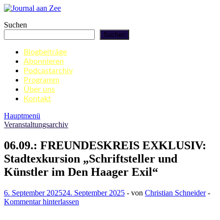
Zum
Inhalt
Journal aan Zee
Suchen
springen
Suchen
Blogbeiträge
Abonnieren
Podcastarchiv
Programm
Über uns
Kontakt
Hauptmenü
Veranstaltungsarchiv
06.09.: FREUNDESKREIS EXKLUSIV:
Stadtexkursion „Schriftsteller und
Künstler im Den Haager Exil“
6. September 2025
24. September 2025
-
von
Christian Schneider
-
Kommentar hinterlassen