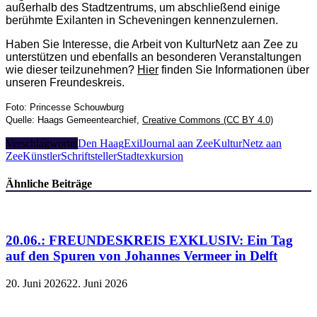
außerhalb des Stadtzentrums, um abschließend einige
berühmte Exilanten in Scheveningen kennenzulernen.
Haben Sie Interesse, die Arbeit von KulturNetz aan Zee zu
unterstützen und ebenfalls an besonderen Veranstaltungen
wie dieser teilzunehmen?
Hier
finden Sie Informationen über
unseren Freundeskreis.
Foto: Princesse Schouwburg
Quelle: Haags Gemeentearchief,
Creative Commons (CC BY 4.0)
Verschlagwortet
Den Haag
Exil
Journal aan Zee
KulturNetz aan
Zee
Künstler
Schriftsteller
Stadtexkursion
Ähnliche Beiträge
20.06.: FREUNDESKREIS EXKLUSIV: Ein Tag
auf den Spuren von Johannes Vermeer in Delft
20. Juni 2026
22. Juni 2026