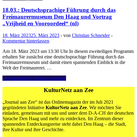
A.
Kroon
18.03.: Deutschsprachige Führung durch das
und
Freimaurermuseum Den Haag und Vortrag
Audrey
„Vrijheid en Vooroordeel“ (nl)
Wagtberg
Hansen
18. März 2023
25. März 2023
-
von
Christian Schneider
-
„Geheim
Kommentar hinterlassen
Den
Haag
Am 18. März 2023 um 13:30 Uhr In diesem zweiteiligen Programm
–
erhalten Sie zunächst eine deutschsprachige Führung durch das
Vrijmetselaarstempels
Freimaurermuseum und damit einen spannenden Einblick in die
en
Welt der Freimaurerei. …
andere
esoterische
18.03.:
Den kompletten Beitrag aufrufen
gebouwen
Deutschsprachige
in
Führung
KulturNetz aan Zee
Den
durch
Haag
das
„Journal aan Zee“ ist das Onlinemagazin der im Juli 2021
rond
Freimaurermuseum
gegründeten Initiative
KulturNetz aan Zee
. Wir möchten Sie
1900“
Den
einladen, gemeinsam mit uns und unter dem D-A-CH der deutschen
Haag
Sprache Den Haag und mehr zu entdecken. Im Zentrum dieser
und
spannenden Entdeckungsreise steht dabei Den Haag – die Stadt,
Vortrag
ihre Kultur und ihre Geschichte.
„Vrijheid