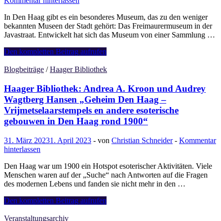
Kommentar hinterlassen
In Den Haag gibt es ein besonderes Museum, das zu den weniger
bekannten Museen der Stadt gehört: Das Freimaurermuseum in der
Javastraat. Entwickelt hat sich das Museum von einer Sammlung …
Das
Den kompletten Beitrag aufrufen
Freimaurermuseum
Blogbeiträge
/
Haager Bibliothek
Haager Bibliothek: Andrea A. Kroon und Audrey
Wagtberg Hansen „Geheim Den Haag –
Vrijmetselaarstempels en andere esoterische
gebouwen in Den Haag rond 1900“
31. März 2023
1. April 2023
-
von
Christian Schneider
-
Kommentar
hinterlassen
Den Haag war um 1900 ein Hotspot esoterischer Aktivitäten. Viele
Menschen waren auf der „Suche“ nach Antworten auf die Fragen
des modernen Lebens und fanden sie nicht mehr in den …
Haager
Den kompletten Beitrag aufrufen
Bibliothek:
Andrea
Veranstaltungsarchiv