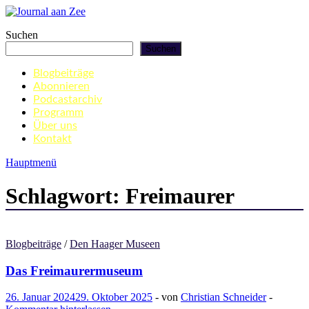
Zum
Inhalt
Journal aan Zee
Suchen
springen
Suchen
Blogbeiträge
Abonnieren
Podcastarchiv
Programm
Über uns
Kontakt
Hauptmenü
Schlagwort:
Freimaurer
Blogbeiträge
/
Den Haager Museen
Das Freimaurermuseum
26. Januar 2024
29. Oktober 2025
-
von
Christian Schneider
-