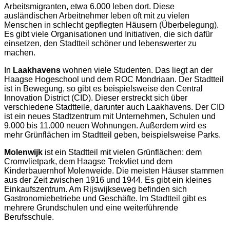
Arbeitsmigranten, etwa 6.000 leben dort. Diese
ausländischen Arbeitnehmer leben oft mit zu vielen
Menschen in schlecht gepflegten Häusern (Überbelegung).
Es gibt viele Organisationen und Initiativen, die sich dafür
einsetzen, den Stadtteil schöner und lebenswerter zu
machen.
In
Laakhavens
wohnen viele Studenten. Das liegt an der
Haagse Hogeschool und dem ROC Mondriaan. Der Stadtteil
ist in Bewegung, so gibt es beispielsweise den Central
Innovation District (CID). Dieser erstreckt sich über
verschiedene Stadtteile, darunter auch Laakhavens. Der CID
ist ein neues Stadtzentrum mit Unternehmen, Schulen und
9.000 bis 11.000 neuen Wohnungen. Außerdem wird es
mehr Grünflächen im Stadtteil geben, beispielsweise Parks.
Molenwijk
ist ein Stadtteil mit vielen Grünflächen: dem
Cromvlietpark, dem Haagse Trekvliet und dem
Kinderbauernhof Molenweide. Die meisten Häuser stammen
aus der Zeit zwischen 1916 und 1944. Es gibt ein kleines
Einkaufszentrum. Am Rijswijkseweg befinden sich
Gastronomiebetriebe und Geschäfte. Im Stadtteil gibt es
mehrere Grundschulen und eine weiterführende
Berufsschule.