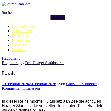
Zum
Inhalt
Journal aan Zee
Suchen
springen
Suchen
Blogbeiträge
Abonnieren
Podcastarchiv
Programm
Über uns
Kontakt
Hauptmenü
Blogbeiträge
/
Den Haager Stadtbezirke
Laak
19. Februar 2026
20. Februar 2026
-
von
Christian Schneider
-
Kommentar hinterlassen
In dieser Reihe möchte KulturNetz aan Zee die acht Den
Haager Stadtbezirke vorstellen. Im siebten Teil behandeln
wir den Stadtbezirk Laak.