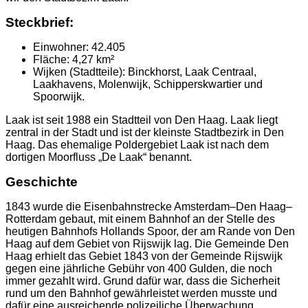
Steckbrief:
Einwohner: 42.405
Fläche: 4,27 km²
Wijken (Stadtteile): Binckhorst, Laak Centraal,
Laakhavens, Molenwijk, Schipperskwartier und
Spoorwijk.
Laak ist seit 1988 ein Stadtteil von Den Haag. Laak liegt
zentral in der Stadt und ist der kleinste Stadtbezirk in Den
Haag. Das ehemalige Poldergebiet Laak ist nach dem
dortigen Moorfluss „De Laak“ benannt.
Geschichte
1843 wurde die Eisenbahnstrecke Amsterdam–Den Haag–
Rotterdam gebaut, mit einem Bahnhof an der Stelle des
heutigen Bahnhofs Hollands Spoor, der am Rande von Den
Haag auf dem Gebiet von Rijswijk lag. Die Gemeinde Den
Haag erhielt das Gebiet 1843 von der Gemeinde Rijswijk
gegen eine jährliche Gebühr von 400 Gulden, die noch
immer gezahlt wird. Grund dafür war, dass die Sicherheit
rund um den Bahnhof gewährleistet werden musste und
dafür eine ausreichende polizeiliche Überwachung