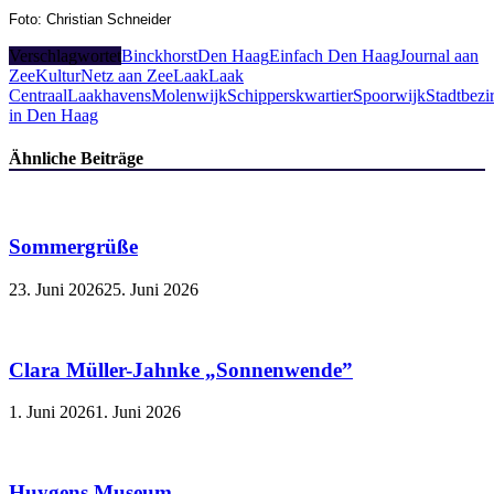
Foto: Christian Schneider
Verschlagwortet
Binckhorst
Den Haag
Einfach Den Haag
Journal aan
Zee
KulturNetz aan Zee
Laak
Laak
Centraal
Laakhavens
Molenwijk
Schipperskwartier
Spoorwijk
Stadtbezi
in Den Haag
Ähnliche Beiträge
Sommergrüße
23. Juni 2026
25. Juni 2026
Clara Müller-Jahnke „Sonnenwende”
1. Juni 2026
1. Juni 2026
Huygens Museum