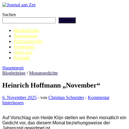
Zum
Inhalt
Journal aan Zee
Suchen
springen
Suchen
Blogbeiträge
Abonnieren
Podcastarchiv
Programm
Über uns
Kontakt
Hauptmenü
Blogbeiträge
/
Monatsgedichte
Heinrich Hoffmann „November“
6. November 2025
-
von
Christian Schneider
-
Kommentar
hinterlassen
Auf Vorschlag von Heide Klijn stellen wir Ihnen monatlich ein
Gedicht vor, das diesem Monat beziehungsweise der
Jahreszeit gewidmet ist.