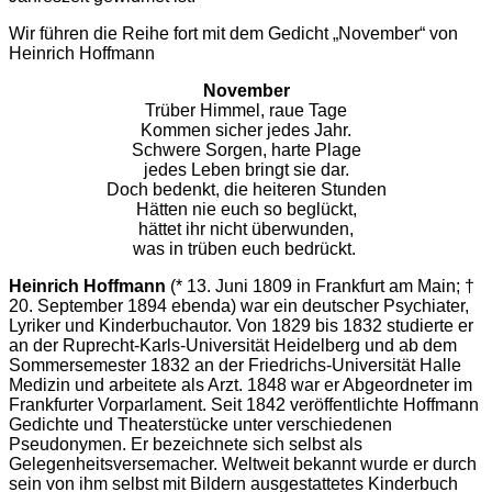
Wir führen die Reihe fort mit dem Gedicht „November“ von
Heinrich Hoffmann
November
Trüber Himmel, raue Tage
Kommen sicher jedes Jahr.
Schwere Sorgen, harte Plage
jedes Leben bringt sie dar.
Doch bedenkt, die heiteren Stunden
Hätten nie euch so beglückt,
hättet ihr nicht überwunden,
was in trüben euch bedrückt.
Heinrich Hoffmann
(* 13. Juni 1809 in Frankfurt am Main; †
20. September 1894 ebenda) war ein deutscher Psychiater,
Lyriker und Kinderbuchautor. Von 1829 bis 1832 studierte er
an der Ruprecht-Karls-Universität Heidelberg und ab dem
Sommersemester 1832 an der Friedrichs-Universität Halle
Medizin und arbeitete als Arzt. 1848 war er Abgeordneter im
Frankfurter Vorparlament. Seit 1842 veröffentlichte Hoffmann
Gedichte und Theaterstücke unter verschiedenen
Pseudonymen. Er bezeichnete sich selbst als
Gelegenheitsversemacher. Weltweit bekannt wurde er durch
sein von ihm selbst mit Bildern ausgestattetes Kinderbuch