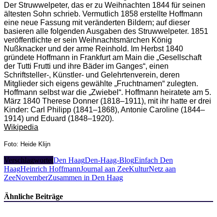
Der Struwwelpeter, das er zu Weihnachten 1844 für seinen
ältesten Sohn schrieb. Vermutlich 1858 erstellte Hoffmann
eine neue Fassung mit veränderten Bildern; auf dieser
basieren alle folgenden Ausgaben des Struwwelpeter. 1851
veröffentlichte er sein Weihnachtsmärchen König
Nußknacker und der arme Reinhold. Im Herbst 1840
gründete Hoffmann in Frankfurt am Main die „Gesellschaft
der Tutti Frutti und ihre Bäder im Ganges“, einen
Schriftsteller-, Künstler- und Gelehrtenverein, deren
Mitglieder sich eigens gewählte „Fruchtnamen“ zulegten.
Hoffmann selbst war die „Zwiebel“. Hoffmann heiratete am 5.
März 1840 Therese Donner (1818–1911), mit ihr hatte er drei
Kinder: Carl Philipp (1841–1868), Antonie Caroline (1844–
1914) und Eduard (1848–1920).
Wikipedia
Foto: Heide Klijn
Verschlagwortet
Den Haag
Den-Haag-Blog
Einfach Den
Haag
Heinrich Hoffmann
Journal aan Zee
KulturNetz aan
Zee
November
Zusammen in Den Haag
Ähnliche Beiträge