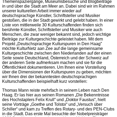
Themenspaziergänge, Museumsbesuche und Blogbeiträge
in und über die Stadt am Meer an. Dabei sind wir im Rahmen
unserer kulturellen Arbeit immer wieder auf
deutschsprachige Künstler, Schriftsteller und Musiker
gestoßen, die in der Stadt gewirkt und gelebt haben. In einer
Liste von mittlerweile 30 Kulturschaffenden finden sich
berühmte Künstler, Schriftsteller und Musiker wie auch
Menschen, die zwar weniger bekannt sind, jedoch wichtige
Beiträge zur Kulturgeschichte geleistet haben. Mit dem
Projekt „Deutschsprachige Kulturspuren in Den Haag”
möchte KulturNetz aan Zee auf die lange gemeinsame
Kulturgeschichte zwischen den Niederlanden auf der einen
Seite sowie Deutschland, Österreich und der Schweiz auf
der anderen Seite aufmerksam machen und sie für die
Öffentlichkeit dokumentieren. Um Ihnen eine Vorstellung
über die Dimensionen der Kulturspuren zu geben, möchten
wir Ihnen drei der bekanntesten deutschsprachigen
Kulturschaffenden beispielhaft kurz vorstellen:
Thomas Mann reiste mehrfach in seinem Leben nach Den
Haag. Er las hier aus seinen Romanen „Die Bekenntnisse
des Hochstaplers Felix Krull“ und „Doktor Faustus“, hielt
seine Vorträge „Goethe und Tolstoi“ und „Versuch über
Schiller“ und kam zu Treffen des Rotary- und des PEN-Clubs
in die Stadt. Das erste Mal besuchte der Nobelpreisträger