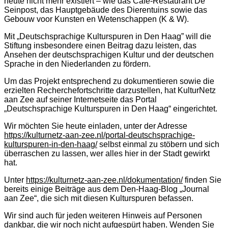
heute nicht mehr existiert – wie das Café-Restaurant De
Seinpost, das Hauptgebäude des Dierentuins sowie das
Gebouw voor Kunsten en Wetenschappen (K & W).
Mit „Deutschsprachige Kulturspuren in Den Haag” will die
Stiftung insbesondere einen Beitrag dazu leisten, das
Ansehen der deutschsprachigen Kultur und der deutschen
Sprache in den Niederlanden zu fördern.
Um das Projekt entsprechend zu dokumentieren sowie die
erzielten Recherchefortschritte darzustellen, hat KulturNetz
aan Zee auf seiner Internetseite das Portal
„Deutschsprachige Kulturspuren in Den Haag“ eingerichtet.
Wir möchten Sie heute einladen, unter der Adresse
https://kulturnetz-aan-zee.nl/portal-deutschsprachige-
kulturspuren-in-den-haag/
selbst einmal zu stöbern und sich
überraschen zu lassen, wer alles hier in der Stadt gewirkt
hat.
Unter
https://kulturnetz-aan-zee.nl/dokumentation/
finden Sie
bereits einige Beiträge aus dem Den-Haag-Blog „Journal
aan Zee“, die sich mit diesen Kulturspuren befassen.
Wir sind auch für jeden weiteren Hinweis auf Personen
dankbar, die wir noch nicht aufgespürt haben. Wenden Sie