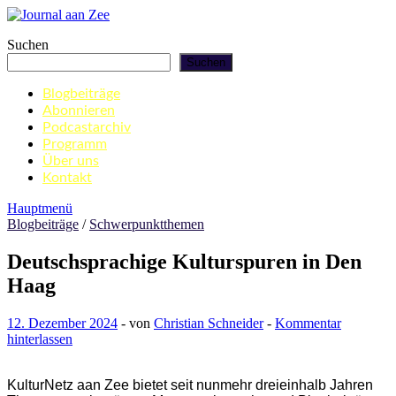
Zum
Inhalt
Journal aan Zee
Suchen
springen
Suchen
Blogbeiträge
Abonnieren
Podcastarchiv
Programm
Über uns
Kontakt
Hauptmenü
Blogbeiträge
/
Schwerpunktthemen
Deutschsprachige Kulturspuren in Den
Haag
12. Dezember 2024
-
von
Christian Schneider
-
Kommentar
hinterlassen
KulturNetz aan Zee bietet seit nunmehr dreieinhalb Jahren