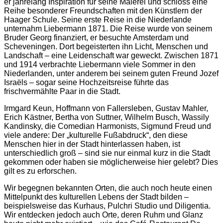
er jahrelang Inspiration für seine Malerei und schloss eine
Reihe besonderer Freundschaften mit den Künstlern der
Haager Schule. Seine erste Reise in die Niederlande
unternahm Liebermann 1871. Die Reise wurde von seinem
Bruder Georg finanziert, er besuchte Amsterdam und
Scheveningen. Dort begeisterten ihn Licht, Menschen und
Landschaft – eine Leidenschaft war geweckt. Zwischen 1871
und 1914 verbrachte Liebermann viele Sommer in den
Niederlanden, unter anderem bei seinem guten Freund Jozef
Israëls – sogar seine Hochzeitsreise führte das
frischvermählte Paar in die Stadt.
Irmgard Keun, Hoffmann von Fallersleben, Gustav Mahler,
Erich Kästner, Bertha von Suttner, Wilhelm Busch, Wassily
Kandinsky, die Comedian Harmonists, Sigmund Freud und
viele andere: Der „kulturelle Fußabdruck“, den diese
Menschen hier in der Stadt hinterlassen haben, ist
unterschiedlich groß – sind sie nur einmal kurz in die Stadt
gekommen oder haben sie möglicherweise hier gelebt? Dies
gilt es zu erforschen.
Wir begegnen bekannten Orten, die auch noch heute einen
Mittelpunkt des kulturellen Lebens der Stadt bilden –
beispielsweise das Kurhaus, Pulchri Studio und Diligentia.
Wir entdecken jedoch auch Orte, deren Ruhm und Glanz