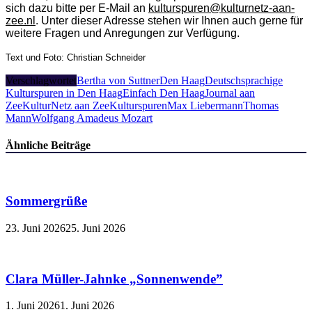
sich dazu bitte per E-Mail an
kulturspuren@kulturnetz-aan-
zee.nl
. Unter dieser Adresse stehen wir Ihnen auch gerne für
weitere Fragen und Anregungen zur Verfügung.
Text und Foto: Christian Schneider
Verschlagwortet
Bertha von Suttner
Den Haag
Deutschsprachige
Kulturspuren in Den Haag
Einfach Den Haag
Journal aan
Zee
KulturNetz aan Zee
Kulturspuren
Max Liebermann
Thomas
Mann
Wolfgang Amadeus Mozart
Ähnliche Beiträge
Sommergrüße
23. Juni 2026
25. Juni 2026
Clara Müller-Jahnke „Sonnenwende”
1. Juni 2026
1. Juni 2026