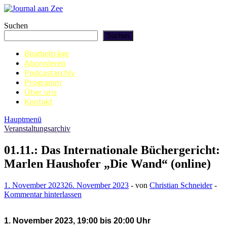
Zum
Inhalt
Journal aan Zee
Suchen
springen
Suchen
Blogbeiträge
Abonnieren
Podcastarchiv
Programm
Über uns
Kontakt
Hauptmenü
Veranstaltungsarchiv
01.11.: Das Internationale Büchergericht:
Marlen Haushofer „Die Wand“ (online)
1. November 2023
26. November 2023
-
von
Christian Schneider
-
Kommentar hinterlassen
1. November 2023, 19:00 bis 20:00 Uhr