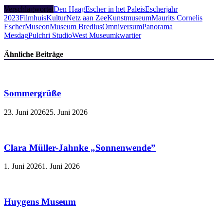
Verschlagwortet
Den Haag
Escher in het Paleis
Escherjahr
2023
Filmhuis
KulturNetz aan Zee
Kunstmuseum
Maurits Cornelis
Escher
Museon
Museum Bredius
Omniversum
Panorama
Mesdag
Pulchri Studio
West Museumkwartier
Ähnliche Beiträge
Sommergrüße
23. Juni 2026
25. Juni 2026
Clara Müller-Jahnke „Sonnenwende”
1. Juni 2026
1. Juni 2026
Huygens Museum