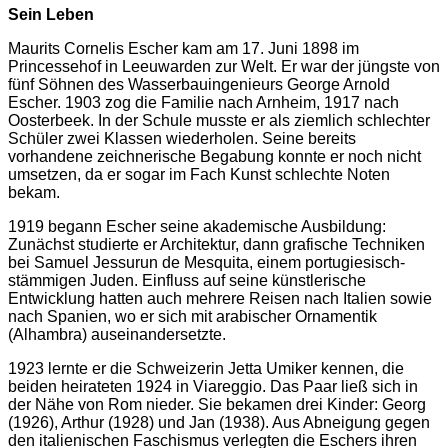
Sein Leben
Maurits Cornelis Escher kam am 17. Juni 1898 im
Princessehof in Leeuwarden zur Welt. Er war der jüngste von
fünf Söhnen des Wasserbauingenieurs George Arnold
Escher. 1903 zog die Familie nach Arnheim, 1917 nach
Oosterbeek. In der Schule musste er als ziemlich schlechter
Schüler zwei Klassen wiederholen. Seine bereits
vorhandene zeichnerische Begabung konnte er noch nicht
umsetzen, da er sogar im Fach Kunst schlechte Noten
bekam.
1919 begann Escher seine akademische Ausbildung:
Zunächst studierte er Architektur, dann grafische Techniken
bei Samuel Jessurun de Mesquita, einem portugiesisch-
stämmigen Juden. Einfluss auf seine künstlerische
Entwicklung hatten auch mehrere Reisen nach Italien sowie
nach Spanien, wo er sich mit arabischer Ornamentik
(Alhambra) auseinandersetzte.
1923 lernte er die Schweizerin Jetta Umiker kennen, die
beiden heirateten 1924 in Viareggio. Das Paar ließ sich in
der Nähe von Rom nieder. Sie bekamen drei Kinder: Georg
(1926), Arthur (1928) und Jan (1938). Aus Abneigung gegen
den italienischen Faschismus verlegten die Eschers ihren