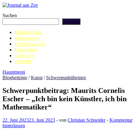
Zum
Inhalt
Journal aan Zee
Suchen
springen
Suchen
Blogbeiträge
Abonnieren
Podcastarchiv
Programm
Über uns
Kontakt
Hauptmenü
Blogbeiträge
/
Kunst
/
Schwerpunktthemen
Schwerpunktbeitrag: Maurits Cornelis
Escher – „Ich bin kein Künstler, ich bin
Mathematiker“
22. Juni 2023
23. Juni 2023
-
von
Christian Schneider
-
Kommentar
hinterlassen