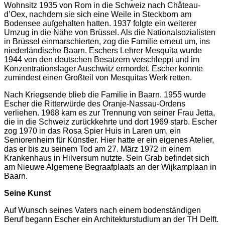
Wohnsitz 1935 von Rom in die Schweiz nach Château-
d’Oex, nachdem sie sich eine Weile in Steckborn am
Bodensee aufgehalten hatten. 1937 folgte ein weiterer
Umzug in die Nähe von Brüssel. Als die Nationalsozialisten
in Brüssel einmarschierten, zog die Familie erneut um, ins
niederländische Baarn. Eschers Lehrer Mesquita wurde
1944 von den deutschen Besatzern verschleppt und im
Konzentrationslager Auschwitz ermordet. Escher konnte
zumindest einen Großteil von Mesquitas Werk retten.
Nach Kriegsende blieb die Familie in Baarn. 1955 wurde
Escher die Ritterwürde des Oranje-Nassau-Ordens
verliehen. 1968 kam es zur Trennung von seiner Frau Jetta,
die in die Schweiz zurückkehrte und dort 1969 starb. Escher
zog 1970 in das Rosa Spier Huis in Laren um, ein
Seniorenheim für Künstler. Hier hatte er ein eigenes Atelier,
das er bis zu seinem Tod am 27. März 1972 in einem
Krankenhaus in Hilversum nutzte. Sein Grab befindet sich
am Nieuwe Algemene Begraafplaats an der Wijkamplaan in
Baarn.
Seine Kunst
Auf Wunsch seines Vaters nach einem bodenständigen
Beruf begann Escher ein Architekturstudium an der TH Delft.