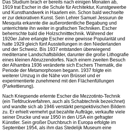
Das Studium brach er bereits nach einigen Monaten ab,
1919 trat Escher in die Schule für Architektur, Kunstgewerbe
und Kunsthandwerk in Haarlem ein. Schon bald wechselte
er zur dekorativen Kunst. Sein Lehrer Samuel Jessurun de
Mesquita erkannte die außerordentliche Begabung und
unterrichtete ihn weiter in grafischen Techniken. Escher
beherrschte bald die Holzschnitttechnik. Während der
1920er Jahre erlangte Escher eine gewisse Popularität und
hatte 1929 gleich fünf Ausstellungen in den Niederlanden
und der Schweiz. Bis 1937 entstanden überwiegend
mediterrane Landschaftsbilder, darunter die große Lithografie
eines kleinen Abruzzendorfes. Nach einem zweiten Besuch
der Alhambra 1936 veränderte sich Eschers Thematik, die
Periode der Metamorphosen begann. 1937 folgte ein
weiterer Umzug in die Nähe von Brüssel und er
experimentierte zunehmend mit den Flächenfüllungen
(Parkettierung).
Nach Kriegsende erlernte Escher die Mezzotinto-Technik
(ein Tiefdruckverfahren, auch als Schabtechnik bezeichnet)
und wandte sich ab 1946 verstärkt perspektivischen Bildern
zu. Er erhielt vermehrt gut bezahlte Aufträge, verkaufte viele
seiner Drucke und war 1950 in den USA ein gefragter
Künstler. Sein großer Durchbruch in Europa erfolgte im
September 1954, als ihm das Stedelijk Museum eine