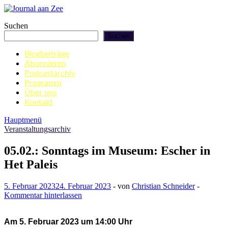
Zum
Inhalt
Journal aan Zee
Suchen
springen
Suchen
Blogbeiträge
Abonnieren
Podcastarchiv
Programm
Über uns
Kontakt
Hauptmenü
Veranstaltungsarchiv
05.02.: Sonntags im Museum: Escher in
Het Paleis
5. Februar 2023
24. Februar 2023
-
von
Christian Schneider
-
Kommentar hinterlassen
Am 5. Februar 2023 um 14:00 Uhr