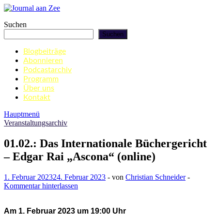
Zum
Inhalt
Journal aan Zee
Suchen
springen
Suchen
Blogbeiträge
Abonnieren
Podcastarchiv
Programm
Über uns
Kontakt
Hauptmenü
Veranstaltungsarchiv
01.02.: Das Internationale Büchergericht
– Edgar Rai „Ascona“ (online)
1. Februar 2023
24. Februar 2023
-
von
Christian Schneider
-
Kommentar hinterlassen
Am 1. Februar 2023 um 19:00 Uhr