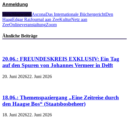
Anmeldung
Verschlagwortet
Ascona
Das Internationale Büchergericht
Den
Haag
Edgar Rai
Journal aan Zee
KulturNetz aan
Zee
Onlineveranstaltung
Zoom
Ähnliche Beiträge
20.06.: FREUNDESKREIS EXKLUSIV: Ein Tag
auf den Spuren von Johannes Vermeer in Delft
20. Juni 2026
22. Juni 2026
18.06.: Themenspaziergang „Eine Zeitreise durch
den Haagse Bos“ (Staatsbosbeheer)
18. Juni 2026
22. Juni 2026