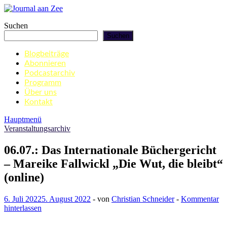
Zum
Inhalt
Journal aan Zee
Suchen
springen
Suchen
Blogbeiträge
Abonnieren
Podcastarchiv
Programm
Über uns
Kontakt
Hauptmenü
Veranstaltungsarchiv
06.07.: Das Internationale Büchergericht
– Mareike Fallwickl „Die Wut, die bleibt“
(online)
6. Juli 2022
5. August 2022
-
von
Christian Schneider
-
Kommentar
hinterlassen