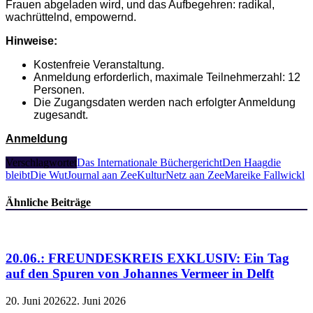
Frauen ­abgeladen wird, und das Aufbegehren: ­radikal,
wachrüttelnd, empowernd.
Hinweise:
Kostenfreie Veranstaltung.
Anmeldung erforderlich, maximale Teilnehmerzahl: 12
Personen.
Die Zugangsdaten werden nach erfolgter Anmeldung
zugesandt.
Anmeldung
Verschlagwortet
Das Internationale Büchergericht
Den Haag
die
bleibt
Die Wut
Journal aan Zee
KulturNetz aan Zee
Mareike Fallwickl
Ähnliche Beiträge
20.06.: FREUNDESKREIS EXKLUSIV: Ein Tag
auf den Spuren von Johannes Vermeer in Delft
20. Juni 2026
22. Juni 2026