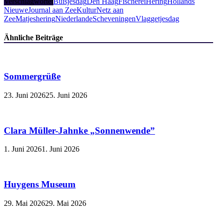
Verschlagwortet
Buisjesdag
Den Haag
Fischerei
Hering
Hollands
Nieuwe
Journal aan Zee
KulturNetz aan
Zee
Matjeshering
Niederlande
Scheveningen
Vlaggetjesdag
Ähnliche Beiträge
Sommergrüße
23. Juni 2026
25. Juni 2026
Clara Müller-Jahnke „Sonnenwende”
1. Juni 2026
1. Juni 2026
Huygens Museum
29. Mai 2026
29. Mai 2026