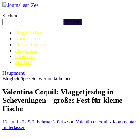
Zum
Inhalt
Journal aan Zee
Suchen
springen
Suchen
Blogbeiträge
Abonnieren
Podcastarchiv
Programm
Über uns
Kontakt
Hauptmenü
Blogbeiträge
/
Schwerpunktthemen
Valentina Coquil: Vlaggetjesdag in
Scheveningen – großes Fest für kleine
Fische
17. Juni 2022
29. Februar 2024
-
von
Valentina Coquil
-
Kommentar
hinterlassen