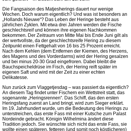
Die Fangsaison des Matjesherings dauert nur wenige
Wochen. Doch warum eigentlich? Und was ist besonders an
„Hollands Nieuwe“? Das Leben der Heringe besteht aus
jährlichen Zyklen. Mit etwa drei Jahren werden die Fische
geschlechtsreif und können ihre eigenen Nachkommen
bekommen. Der Zeitraum von Mitte Mai bis Ende Juni gilt als
der wertvollste, da der geschlechtsreife Hering zu diesem
Zeitpunkt einen Fettgehalt von 16 bis 25 Prozent erreicht.
Nach dem Kehlen (dem Entfernen der Kiemen, des Herzens,
des Magens und des Vorderdarms) wird der Hering gesalzen
und bei minus 20-30 Grad eingefroren. Dabei bleibt die
Bauchspeicheldrüse im Fisch, der Hering reift später im
eigenen Saft und wird mit der Zeit zu einer echten
Delikatesse.
Nun zurück zum Vlaggetjesdag – was passiert da eigentlich?
An diesem Tag findet unter Fischern ein Wettstreit statt, das
sogenannte „Heringsrennen“. Das Schiff, das den ersten
Heringsfang zuerst an Land bringt, wird zum Sieger erklärt.
Im 19. Jahrhundert wurde, um die Bedeutung des Herings zu
unterstreichen, das erste Fass mit einer Kutsche zum Palast
Nordeinde gebracht. Königin Wilhelmina ändert diese
Tradition jedoch. Sie wünschte sich nicht das erste Fass, sie
wollte einen späteren, fetteren (und somit noch köstlicheren)