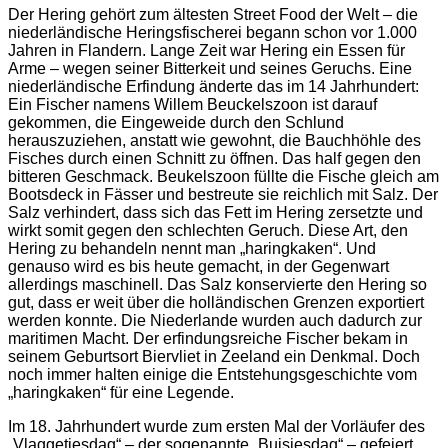
Der Hering gehört zum ältesten Street Food der Welt – die
niederländische Heringsfischerei begann schon vor 1.000
Jahren in Flandern. Lange Zeit war Hering ein Essen für
Arme – wegen seiner Bitterkeit und seines Geruchs. Eine
niederländische Erfindung änderte das im 14 Jahrhundert:
Ein Fischer namens Willem Beuckelszoon ist darauf
gekommen, die Eingeweide durch den Schlund
herauszuziehen, anstatt wie gewohnt, die Bauchhöhle des
Fisches durch einen Schnitt zu öffnen. Das half gegen den
bitteren Geschmack. Beukelszoon füllte die Fische gleich am
Bootsdeck in Fässer und bestreute sie reichlich mit Salz. Der
Salz verhindert, dass sich das Fett im Hering zersetzte und
wirkt somit gegen den schlechten Geruch. Diese Art, den
Hering zu behandeln nennt man „haringkaken“. Und
genauso wird es bis heute gemacht, in der Gegenwart
allerdings maschinell. Das Salz konservierte den Hering so
gut, dass er weit über die holländischen Grenzen exportiert
werden konnte. Die Niederlande wurden auch dadurch zur
maritimen Macht. Der erfindungsreiche Fischer bekam in
seinem Geburtsort Biervliet in Zeeland ein Denkmal. Doch
noch immer halten einige die Entstehungsgeschichte vom
„haringkaken“ für eine Legende.
Im 18. Jahrhundert wurde zum ersten Mal der Vorläufer des
„Vlaggetjesdag“ – der sogenannte „Buisjesdag“ – gefeiert.