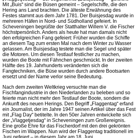
Mit „Buis“ sind die Büsen gemeint – Segelschiffe, die den
Hering ans Land brachten. Die älteste Erwähnung des
Festes stammt aus dem Jahr 1781. Der Buisjesdag wurde in
mehreren Häfen in Nord- und Südholland gefeiert. In
Scheveningen begrüßte der Statthalter Willem V. die Fischer
höchstpersönlich. Anders als heute hat man damals nicht
den erfolgreichen Fang gefeiert: Früher wurden die Schiffe
an diesem Tag zum ersten Mal nach dem Winter zu Wasser
gelassen. Am Buisjesdag testete man die Segel und später
die Motoren. Um diesen Testlauf festlicher zu machen,
wurden die Boote mit Fähnchen geschmückt. In der zweiten
Hälfte des 19. Jahrhunderts veränderten sich die
Fangtechniken, die Büse wurden durch andere Bootsarten
ersetzt und der Name verlor seine Bedeutung.
Nach dem zweiten Weltkrieg versuchte man die
Fischfangindustrie in den Niederlanden zu beleben und so
feierte man nicht mehr den Testlauf der Boote, sondern die
Ankunft des neuen Herings. Den Begriff „Flaggentag“ erfand
ein Journalist, der im Jahre 1947 seinen Artikel über das Fest
mit „Flag Day“ betitelte. In den 50er Jahren entwickelte sich
der „Vlaggetjesdag“ in Scheveningen zum Großereignis.
Eine große Ehre für das Fischerdorf mit den drei gekrönten
Fischen im Wappen. Nun wird der Flaggentag traditionell im
Juni gefeiert – in diesem Jahr am 18. Juni.