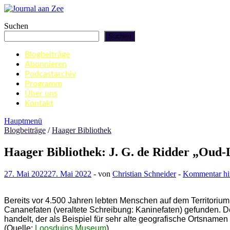
Zum
Inhalt
Journal aan Zee
Suchen
springen
Suchen
Blogbeiträge
Abonnieren
Podcastarchiv
Programm
Über uns
Kontakt
Hauptmenü
Blogbeiträge
/
Haager Bibliothek
Haager Bibliothek: J. G. de Ridder „Oud
27. Mai 2022
27. Mai 2022
-
von
Christian Schneider
-
Kommentar hin
Bereits vor 4.500 Jahren lebten Menschen auf dem Territori
Cananefaten
(veraltete Schreibung: Kaninefaten
) gefunden. D
handelt, der als Beispiel für sehr alte geografische Ortsname
(Quelle:
Loosduins Museum
)