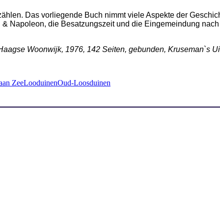
zählen. Das vorliegende Buch nimmt viele Aspekte der Geschich
n & Napoleon, die Besatzungszeit und die Eingemeindung nac
 Haagse Woonwijk, 1976, 142 Seiten, gebunden, Kruseman`s U
aan Zee
Looduinen
Oud-Loosduinen