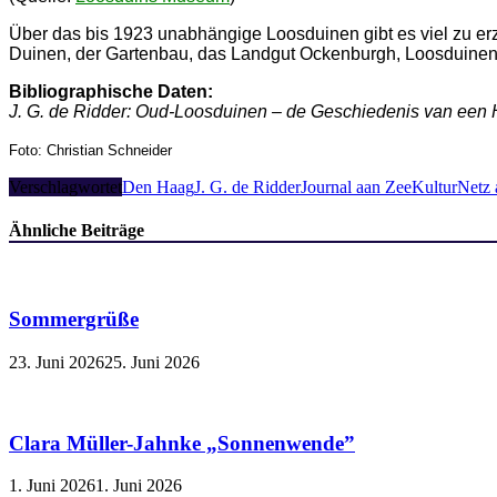
Über das bis 1923 unabhängige Loosduinen gibt es viel zu er
Duinen, der Gartenbau, das Landgut Ockenburgh, Loosduine
Bibliographische Daten:
J. G. de Ridder: Oud-Loosduinen – de Geschiedenis van een
Foto: Christian Schneider
Verschlagwortet
Den Haag
J. G. de Ridder
Journal aan Zee
KulturNetz 
Ähnliche Beiträge
Sommergrüße
23. Juni 2026
25. Juni 2026
Clara Müller-Jahnke „Sonnenwende”
1. Juni 2026
1. Juni 2026