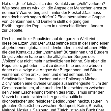
Hat die „Elite“ tatsächlich den Kontakt zum „Volk“ verloren?
Was bedeutet es wirklich, die Ängste der Menschen ernst zu
nehmen? Was verbirgt sich hinter der Floskel „Das muss
man doch noch sagen dürfen“? Eine internationale Gruppe
von Denkerinnen und Denkern stellt die gängigen
Erzählungen der Populisten in unterschiedlichen Ländern
zur Debatte.
Rechte und linke Populisten auf der ganzen Welt eint
dieselbe Erzählung: Der Staat befinde sich in der Hand einer
abgehobenen, globalistisch denkenden, meist urbanen Elite,
die den Kontakt zu den „normalen“ Bürgerinnen und Bürgern
längst verloren habe und die alltäglichen Sorgen des
„Volkes“ gar nicht mehr nachvollziehen könne. Sie aber, die
Populisten, gehörten nicht zu dieser Elite und sie würden
daher als einzige die Ängste der Bürgerinnen und Bürger
verstehen, offen artikulieren und ernst nehmen. Der
Schriftsteller Jonas Lüscher und der Philosoph Michael
Zichy haben eine diverse Gruppe zusammengestellt, um den
Gemeinsamkeiten, aber auch den Unterschieden zwischen
den vielen Erscheinungsformen des Populismus unter den
Vorzeichen unterschiedlicher gesellschaftlicher,
ökonomischer und religiöser Bedingungen nachzuspüren. In
globalen Gesprächen zwischen Budapest, Kairo, Brasilia,
Nairobi, Moskau, Salzburg und Zürich ist so ein Buch über