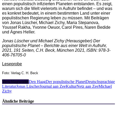
einen populistisch infizierten Planeten entstanden. Es zeigt,
warum sich die Welt vielerorts in Aufruhr befindet – und was
es konkret bedeutet, in einem bestimmten Land unter einer
populistischen Regierung leben zu müssen. Mit Beiträgen
von Jonas Lüscher, Michael Zichy, Maria Stepanova,
Youssef Rakha, Yvonne Owuor, Carol Pires, Naren Bedide
und Ágnes Heller.
Jonas Lüscher und Michael Zichy (Herausgeber) Der
populistische Planet – Berichte aus einer Welt in Aufruhr,
2021, 191 Seiten, C.H. Beck, München 2021, ISBN: 978-3-
406-76705-0
Leseprobe
Foto: Verlag C. H. Beck
Verschlagwortet
Den Haag
Der populistische Planet
Deutschsprachige
Literatur
Jonas Lüscher
Journal aan Zee
KulturNetz aan Zee
Michael
Zichy
Ähnliche Beiträge