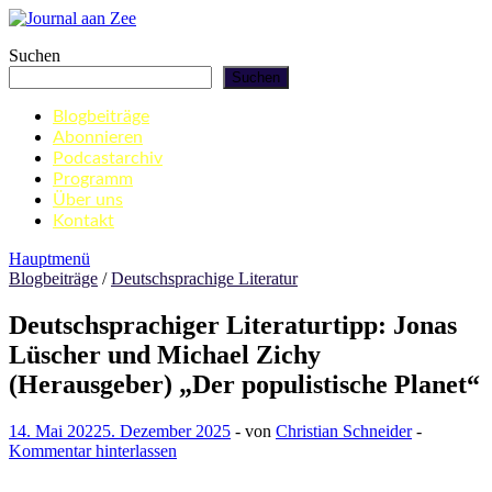
Zum
Inhalt
Journal aan Zee
Suchen
springen
Suchen
Blogbeiträge
Abonnieren
Podcastarchiv
Programm
Über uns
Kontakt
Hauptmenü
Blogbeiträge
/
Deutschsprachige Literatur
Deutschsprachiger Literaturtipp: Jonas
Lüscher und Michael Zichy
(Herausgeber) „Der populistische Planet“
14. Mai 2022
5. Dezember 2025
-
von
Christian Schneider
-
Kommentar hinterlassen