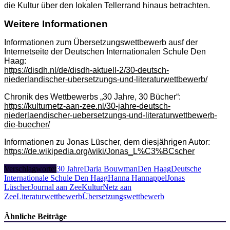
die Kultur über den lokalen Tellerrand hinaus betrachten.
Weitere Informationen
Informationen zum Übersetzungswettbewerb ausf der
Internetseite der Deutschen Internationalen Schule Den
Haag:
https://disdh.nl/de/disdh-aktuell-2/30-deutsch-
niederlandischer-ubersetzungs-und-literaturwettbewerb/
Chronik des Wettbewerbs „30 Jahre, 30 Bücher“:
https://kulturnetz-aan-zee.nl/30-jahre-deutsch-
niederlaendischer-uebersetzungs-und-literaturwettbewerb-
die-buecher/
Informationen zu Jonas Lüscher, dem diesjährigen Autor:
https://de.wikipedia.org/wiki/Jonas_L%C3%BCscher
Verschlagwortet
30 Jahre
Daria Bouwman
Den Haag
Deutsche
Internationale Schule Den Haag
Hanna Hannappel
Jonas
Lüscher
Journal aan Zee
KulturNetz aan
Zee
Literaturwettbewerb
Übersetzungswettbewerb
Ähnliche Beiträge