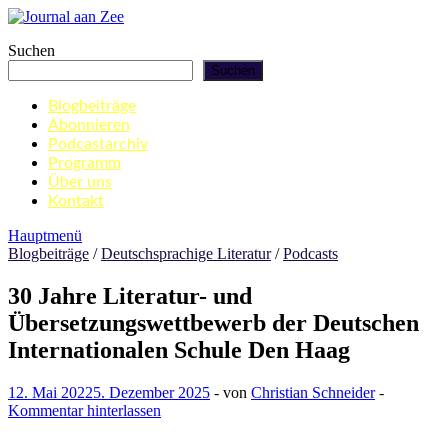
Zum
Inhalt
Journal aan Zee
Suchen
springen
Suchen
Blogbeiträge
Abonnieren
Podcastarchiv
Programm
Über uns
Kontakt
Hauptmenü
Blogbeiträge
/
Deutschsprachige Literatur
/
Podcasts
30 Jahre Literatur- und
Übersetzungswettbewerb der Deutschen
Internationalen Schule Den Haag
12. Mai 2022
5. Dezember 2025
-
von
Christian Schneider
-
Kommentar hinterlassen