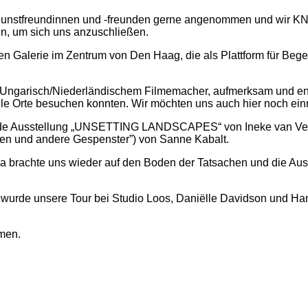
Kunstfreundinnen und -freunden
gerne angenommen und wir KNaZ
n, um sich uns anzuschlie
ß
en.
hrten Galerie im Zentrum von Den Haag, die als Plattform für B
 Ungarisch/Niederländischem Filmemacher
, aufmerksam und eng
ele Orte besuchen konnten. Wir möchten uns auch hier noch ei
de Ausstellung „U
NSETTING LANDSCAPES
“ von Ineke van V
en und andere Gespenster”) von Sanne Kabalt.
ma brachte uns wieder auf den Boden der Tatsachen und die A
wurde unsere Tour bei Studio Loos, Daniëlle Davidson und Ha
hmen.