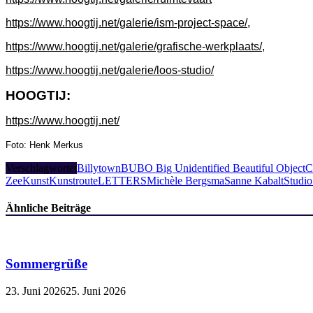
https://www.hoogtij.net/galerie/ism-project-space/
,
https://www.hoogtij.net/galerie/grafische-werkplaats/
,
https://www.hoogtij.net/galerie/loos-studio/
HOOGTIJ:
https://www.hoogtij.net/
Foto: Henk Merkus
Verschlagwortet
Billytown
BUBO Big Unidentified Beautiful Object
C
Zee
Kunst
Kunstroute
LETTERS
Michèle Bergsma
Sanne Kabalt
Studio
Ähnliche Beiträge
Sommergrüße
23. Juni 2026
25. Juni 2026