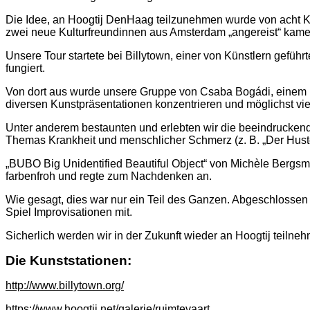
Die Idee, an Hoogtij DenHaag teilzunehmen wurde
von acht 
zwei neue Kulturfreundinnen aus Amsterdam „angereist“ kame
Unsere Tour startete bei Billytown, einer von Künstlern gefü
fungiert.
Von dort aus wurde unsere Gruppe von Csaba Bogádi, einem
diversen Kunstpräsentationen konzentrieren und möglichst vi
Unter anderem bestaunten und erlebten wir die beeindrucken
Themas Krankheit und menschlicher Schmerz (
z. B.
„Der Hust
„
BUBO Big Unidentified Beautiful Object“ von Michèle Bergs
farbenfroh und regte zum Nachdenken an.
Wie gesagt, dies war nu
r
ein Teil des Ganzen. Abgeschlossen 
Spiel Improvisationen mit.
Sicherlich werden wir in der Zukunft wieder an Hoogtij teilne
Die Kunststationen:
http://www.billytown.org/
https://www.hoogtij.net/galerie/ruimtevaart