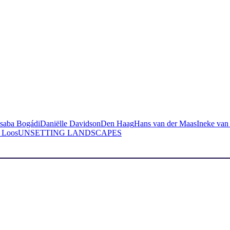
saba Bogádi
Daniëlle Davidson
Den Haag
Hans van der Maas
Ineke van
 Loos
UNSETTING LANDSCAPES