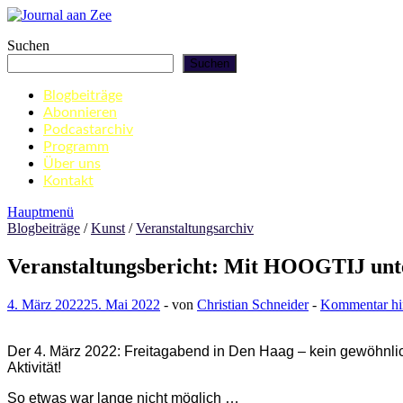
Zum
Inhalt
Journal aan Zee
Suchen
springen
Suchen
Blogbeiträge
Abonnieren
Podcastarchiv
Programm
Über uns
Kontakt
Hauptmenü
Blogbeiträge
/
Kunst
/
Veranstaltungsarchiv
Veranstaltungsbericht: Mit HOOGTIJ unt
4. März 2022
25. Mai 2022
-
von
Christian Schneider
-
Kommentar hin
Der 4. März 2022:
Freitag
a
bend in Den Haag – kein gewöhnlich
Aktivität!
So etwas war lange nicht möglich …