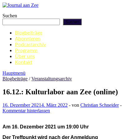
Zum
Inhalt
Journal aan Zee
Suchen
springen
Suchen
Blogbeiträge
Abonnieren
Podcastarchiv
Programm
Über uns
Kontakt
Hauptmenü
Blogbeiträge
/
Veranstaltungsarchiv
16.12.: Kulturlabor aan Zee (online)
16. Dezember 2021
4. März 2022
-
von
Christian Schneider
-
Kommentar hinterlassen
Am 16. Dezember 2021 um 19:00 Uhr
Der Treffpunkt wird nach der Anmeldung