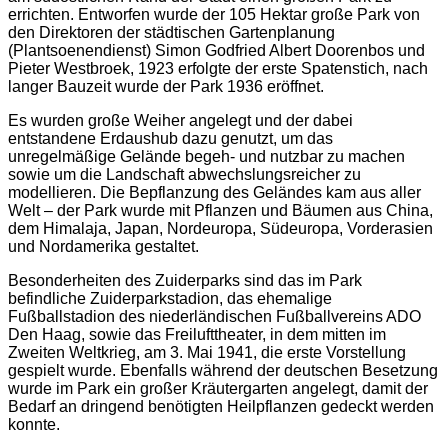
errichten. Entworfen wurde der 105 Hektar große Park von
den Direktoren der städtischen Gartenplanung
(Plantsoenendienst) Simon Godfried Albert Doorenbos und
Pieter Westbroek, 1923 erfolgte der erste Spatenstich, nach
langer Bauzeit wurde der Park 1936 eröffnet.
Es wurden große Weiher angelegt und der dabei
entstandene Erdaushub dazu genutzt, um das
unregelmäßige Gelände begeh- und nutzbar zu machen
sowie um die Landschaft abwechslungsreicher zu
modellieren. Die Bepflanzung des Geländes kam aus aller
Welt – der Park wurde mit Pflanzen und Bäumen aus China,
dem Himalaja, Japan, Nordeuropa, Südeuropa, Vorderasien
und Nordamerika gestaltet.
Besonderheiten des Zuiderparks sind das im Park
befindliche Zuiderparkstadion, das ehemalige
Fußballstadion des niederländischen Fußballvereins ADO
Den Haag, sowie das Freilufttheater, in dem mitten im
Zweiten Weltkrieg, am 3. Mai 1941, die erste Vorstellung
gespielt wurde. Ebenfalls während der deutschen Besetzung
wurde im Park ein großer Kräutergarten angelegt, damit der
Bedarf an dringend benötigten Heilpflanzen gedeckt werden
konnte.