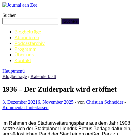
Zum
Inhalt
Journal aan Zee
Suchen
springen
Suchen
Blogbeiträge
Abonnieren
Podcastarchiv
Programm
Über uns
Kontakt
Hauptmenü
Blogbeiträge
/
Kalenderblatt
1936 – Der Zuiderpark wird eröffnet
3. Dezember 2021
6. November 2025
-
von
Christian Schneider
-
Kommentar hinterlassen
Im Rahmen des Stadterweiterungsplans aus dem Jahr 1908
setzte sich der Stadtplaner Hendrik Petrus Berlage dafür ein,
am südöstlichen Rand der Stadt einen großen Park zu