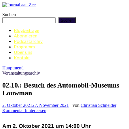
Zum
Inhalt
Journal aan Zee
Suchen
springen
Suchen
Blogbeiträge
Abonnieren
Podcastarchiv
Programm
Über uns
Kontakt
Hauptmenü
Veranstaltungsarchiv
02.10.: Besuch des Automobil-Museums
Louwman
2. Oktober 2021
27. November 2021
-
von
Christian Schneider
-
Kommentar hinterlassen
Am 2. Oktober 2021 um 14:00 Uhr