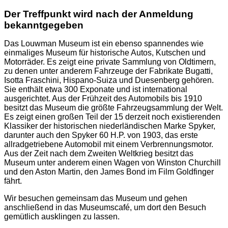
Der Treffpunkt wird nach der Anmeldung
bekanntgegeben
Das Louwman Museum ist ein ebenso spannendes wie
einmaliges Museum für historische Autos, Kutschen und
Motorräder. Es zeigt eine private Sammlung von Oldtimern,
zu denen unter anderem Fahrzeuge der Fabrikate Bugatti,
Isotta Fraschini, Hispano-Suiza und Duesenberg gehören.
Sie enthält etwa 300 Exponate und ist international
ausgerichtet. Aus der Frühzeit des Automobils bis 1910
besitzt das Museum die größte Fahrzeugsammlung der Welt.
Es zeigt einen großen Teil der 15 derzeit noch existierenden
Klassiker der historischen niederländischen Marke Spyker,
darunter auch den Spyker 60 H.P. von 1903, das erste
allradgetriebene Automobil mit einem Verbrennungsmotor.
Aus der Zeit nach dem Zweiten Weltkrieg besitzt das
Museum unter anderem einen Wagen von Winston Churchill
und den Aston Martin, den James Bond im Film Goldfinger
fährt.
Wir besuchen gemeinsam das Museum und gehen
anschließend in das Museumscafé, um dort den Besuch
gemütlich ausklingen zu lassen.