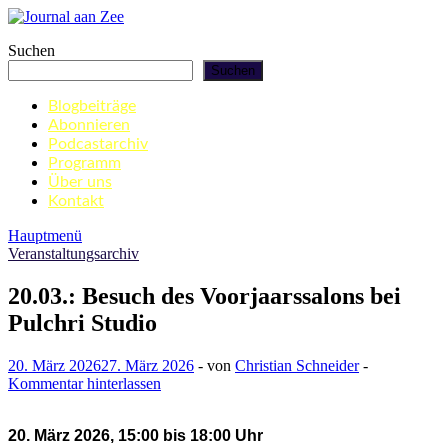
Zum
Inhalt
Journal aan Zee
Suchen
springen
Suchen
Blogbeiträge
Abonnieren
Podcastarchiv
Programm
Über uns
Kontakt
Hauptmenü
Veranstaltungsarchiv
20.03.: Besuch des Voorjaarssalons bei
Pulchri Studio
20. März 2026
27. März 2026
-
von
Christian Schneider
-
Kommentar hinterlassen
20. März 2026, 15:00 bis 18:00 Uhr