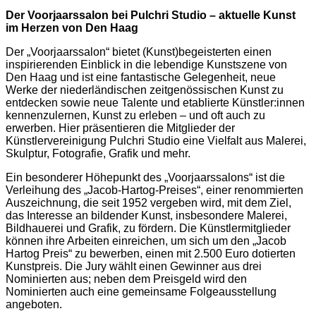
Der Voorjaarssalon bei Pulchri Studio – aktuelle Kunst
im Herzen von Den Haag
Der
„
Voorjaarssalon
“
bietet (Kunst)begeisterten einen
inspirierenden Einblick in die lebendige Kunstszene von
Den Haag und ist eine fantastische Gelegenheit, neue
Werke der niederländischen zeitgenössischen Kunst zu
entdecken sowie neue Talente und etablierte Künstler:innen
kennenzulernen, Kunst zu erleben – und oft auch zu
erwerben. Hier präsentieren die Mitglieder der
Künstlervereinigung Pulchri Studio eine Vielfalt aus Malerei,
Skulptur, Fotografie, Grafik und mehr.
Ein besonderer Höhepunkt des
„
Voorjaarssalons
“
ist die
Verleihung des
„
Jacob-Hartog-Preises
“
, einer renommierten
Auszeichnung, die seit 1952 vergeben wird, mit dem Ziel,
das Interesse an bildender Kunst, insbesondere Malerei,
Bildhauerei und Grafik, zu fördern. Die Künstlermitglieder
können ihre Arbeiten einreichen, um sich um den
„
Jacob
Hartog Preis
“
zu bewerben, einen mit 2.500 Euro dotierten
Kunstpreis. Die Jury wählt einen Gewinner aus drei
Nominierten aus; neben dem Preisgeld wird den
Nominierten auch eine
gemeinsame Folgeausstellung
angeboten.