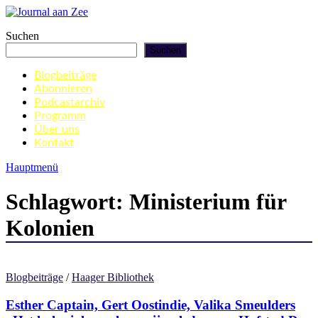
Zum
Inhalt
Journal aan Zee
Suchen
springen
Suchen
Blogbeiträge
Abonnieren
Podcastarchiv
Programm
Über uns
Kontakt
Hauptmenü
Schlagwort:
Ministerium für
Kolonien
Blogbeiträge
/
Haager Bibliothek
Esther Captain, Gert Oostindie, Valika Smeulders