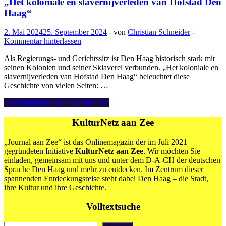
„Het koloniale en slavernijverleden van Hofstad Den
Haag“
2. Mai 2024
25. September 2024
-
von
Christian Schneider
-
Kommentar hinterlassen
Als Regierungs- und Gerichtssitz ist Den Haag historisch stark mit
seinen Kolonien und seiner Sklaverei verbunden. „Het koloniale en
slavernijverleden van Hofstad Den Haag“ beleuchtet diese
Geschichte von vielen Seiten: …
Esther
Den kompletten Beitrag aufrufen
Captain,
Gert
KulturNetz aan Zee
Oostindie,
Valika
„Journal aan Zee“ ist das Onlinemagazin der im Juli 2021
Smeulders
gegründeten Initiative
KulturNetz aan Zee
. Wir möchten Sie
„Het
einladen, gemeinsam mit uns und unter dem D-A-CH der deutschen
koloniale
Sprache Den Haag und mehr zu entdecken. Im Zentrum dieser
en
spannenden Entdeckungsreise steht dabei Den Haag – die Stadt,
slavernijverleden
ihre Kultur und ihre Geschichte.
van
Hofstad
Volltextsuche
Den
Haag“
Suchen