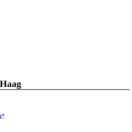
n Haag
g“