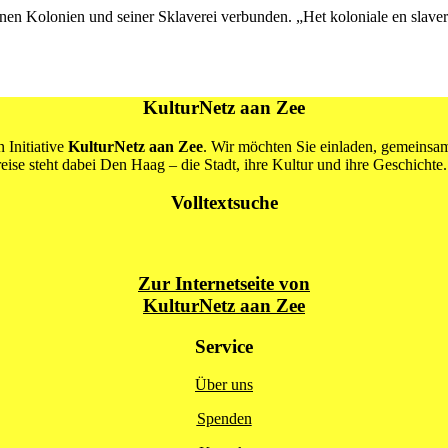
seinen Kolonien und seiner Sklaverei verbunden. „Het koloniale en slav
KulturNetz aan Zee
 Initiative
KulturNetz aan Zee
. Wir möchten Sie einladen, gemeins
se steht dabei Den Haag – die Stadt, ihre Kultur und ihre Geschichte.
Volltextsuche
Zur Internetseite von
KulturNetz aan Zee
Service
Über uns
Spenden