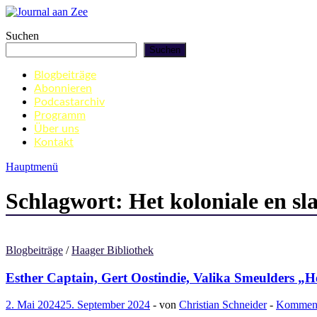
Zum
Inhalt
Journal aan Zee
Suchen
springen
Suchen
Blogbeiträge
Abonnieren
Podcastarchiv
Programm
Über uns
Kontakt
Hauptmenü
Schlagwort:
Het koloniale en s
Blogbeiträge
/
Haager Bibliothek
Esther Captain, Gert Oostindie, Valika Smeulders „H
2. Mai 2024
25. September 2024
-
von
Christian Schneider
-
Kommenta