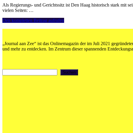
Als Regierungs- und Gerichtssitz ist Den Haag historisch stark mit 
vielen Seiten: …
Esther
Den kompletten Beitrag aufrufen
Captain,
Gert
Oostindie,
Valika
„Journal aan Zee“ ist das Onlinemagazin der im Juli 2021 gegründeten
Smeulders
und mehr zu entdecken. Im Zentrum dieser spannenden Entdeckungsrei
„Het
koloniale
en
slavernijverleden
Suchen
Suchen
van
Hofstad
Den
Haag“